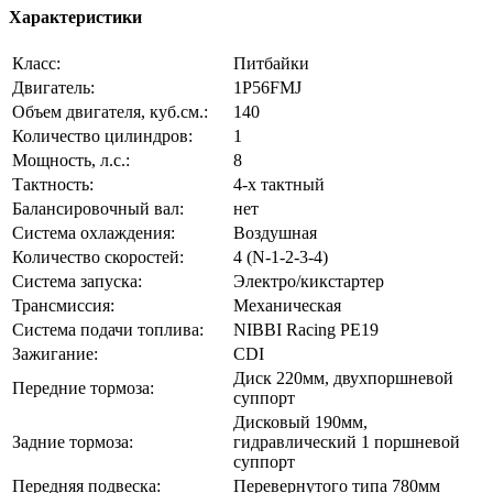
Характеристики
Класс:
Питбайки
Двигатель:
1P56FMJ
Объем двигателя, куб.см.:
140
Количество цилиндров:
1
Мощность, л.с.:
8
Тактность:
4-x тактный
Балансировочный вал:
нет
Система охлаждения:
Воздушная
Количество скоростей:
4 (N-1-2-3-4)
Система запуска:
Электро/кикстартер
Трансмиссия:
Механическая
Система подачи топлива:
NIBBI Racing PE19
Зажигание:
CDI
Диск 220мм, двухпоршневой
Передние тормоза:
суппорт
Дисковый 190мм,
Задние тормоза:
гидравлический 1 поршневой
суппорт
Передняя подвеска:
Перевернутого типа 780мм