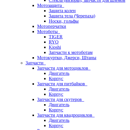
Стёкла (визоры), запчасти для шлемов
Мотозащита
Защита колен
Защита тела (Черепаха)
Носки, гольфы
Мотоперчатки
Мотоботы
TIGER
RYO
Kioshi
Запчасти к мотоботам
Мотокуртки, Джерси, Штаны
Запчасти
Запчасти для мотоциклов
Двигатель
Корпус
Запчасти для питбайков
Двигатель
Корпус
Запчасти для скутеров
Двигатель
Корпус
Запчасти для квадроциклов
Двигатель
Корпус