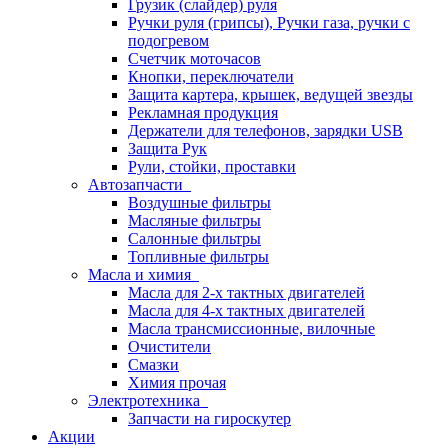
Грузик (слайдер) руля
Ручки руля (грипсы), Ручки газа, ручки с
подогревом
Счетчик моточасов
Кнопки, переключатели
Защита картера, крышек, ведущей звезды
Рекламная продукция
Держатели для телефонов, зарядки USB
Защита Рук
Рули, стойки, проставки
Автозапчасти
Воздушные фильтры
Масляные фильтры
Салонные фильтры
Топливные фильтры
Масла и химия
Масла для 2-х тактных двигателей
Масла для 4-х тактных двигателей
Масла трансмиссионные, вилочные
Очистители
Смазки
Химия прочая
Электротехника
Запчасти на гироскутер
Акции