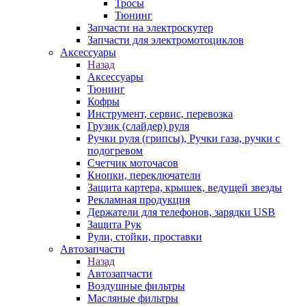
Тросы
Тюнинг
Запчасти на электроскутер
Запчасти для электромотоциклов
Аксессуары
Назад
Аксессуары
Тюнинг
Кофры
Инструмент, сервис, перевозка
Грузик (слайдер) руля
Ручки руля (грипсы), Ручки газа, ручки с
подогревом
Счетчик моточасов
Кнопки, переключатели
Защита картера, крышек, ведущей звезды
Рекламная продукция
Держатели для телефонов, зарядки USB
Защита Рук
Рули, стойки, проставки
Автозапчасти
Назад
Автозапчасти
Воздушные фильтры
Масляные фильтры