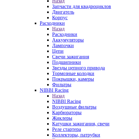
Назад
Запчасти для квадроциклов
Двигатель
Корпус
Расходники
Назад
Расходники
Аккумуляторы
Лампочки
Цепи
Свечи зажигания
Подшипники
Звезды цепного привода
Тормозные колодки
Покрышки, камеры
Фильтры
NIBBI Racing
Назад
NIBBI Racing
Воздушные фильтры
Карбюраторы
Жиклеры
Катушки зажигания, свечи
Реле стартера
Коллекторы, патрубки