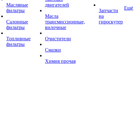
Масляные
двигателей
Ещё
фильтры
Запчасти
Масла
на
Салонные
трансмиссионные,
гироскутер
фильтры
вилочные
Топливные
Очистители
фильтры
Смазки
Химия прочая