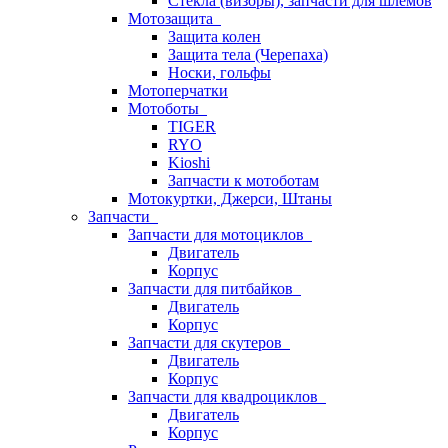
Стёкла (визоры), запчасти для шлемов
Мотозащита
Защита колен
Защита тела (Черепаха)
Носки, гольфы
Мотоперчатки
Мотоботы
TIGER
RYO
Kioshi
Запчасти к мотоботам
Мотокуртки, Джерси, Штаны
Запчасти
Запчасти для мотоциклов
Двигатель
Корпус
Запчасти для питбайков
Двигатель
Корпус
Запчасти для скутеров
Двигатель
Корпус
Запчасти для квадроциклов
Двигатель
Корпус