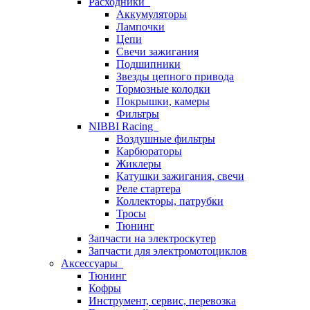
Расходники
Аккумуляторы
Лампочки
Цепи
Свечи зажигания
Подшипники
Звезды цепного привода
Тормозные колодки
Покрышки, камеры
Фильтры
NIBBI Racing
Воздушные фильтры
Карбюраторы
Жиклеры
Катушки зажигания, свечи
Реле стартера
Коллекторы, патрубки
Тросы
Тюнинг
Запчасти на электроскутер
Запчасти для электромотоциклов
Аксессуары
Тюнинг
Кофры
Инструмент, сервис, перевозка