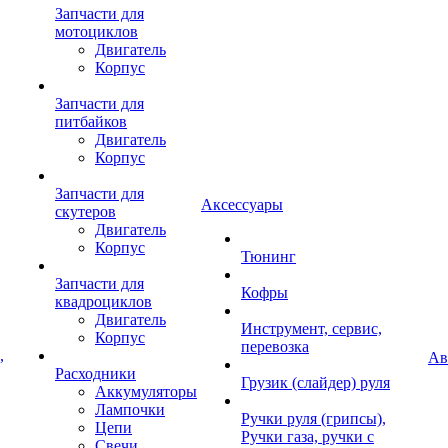
Запчасти для
мотоциклов
Двигатель
Корпус
Запчасти для
питбайков
Двигатель
Корпус
Запчасти для
Аксессуары
скутеров
Двигатель
Корпус
Тюнинг
Запчасти для
Кофры
квадроциклов
Двигатель
Инструмент, сервис,
Корпус
перевозка
,
Ав
Расходники
Грузик (слайдер) руля
Аккумуляторы
Лампочки
Ручки руля (грипсы),
Цепи
Ручки газа, ручки с
Свечи