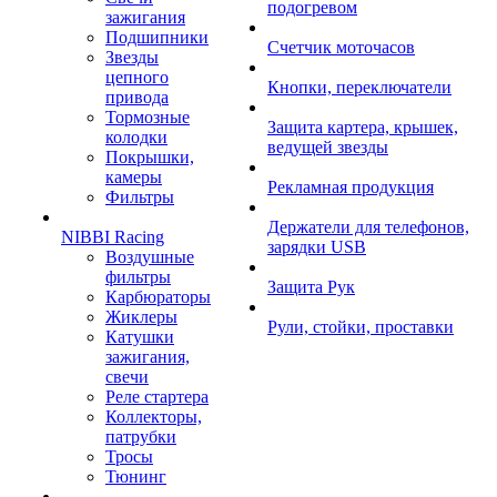
подогревом
зажигания
Подшипники
Счетчик моточасов
Звезды
цепного
Кнопки, переключатели
привода
Тормозные
Защита картера, крышек,
колодки
ведущей звезды
Покрышки,
камеры
Рекламная продукция
Фильтры
Держатели для телефонов,
NIBBI Racing
зарядки USB
Воздушные
фильтры
Защита Рук
Карбюраторы
Жиклеры
Рули, стойки, проставки
Катушки
зажигания,
свечи
Реле стартера
Коллекторы,
патрубки
Тросы
Тюнинг