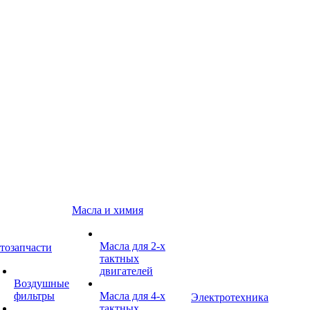
Масла и химия
Масла для 2-х
тозапчасти
тактных
двигателей
Воздушные
фильтры
Масла для 4-х
Электротехника
тактных