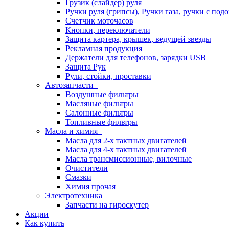
Грузик (слайдер) руля
Ручки руля (грипсы), Ручки газа, ручки с под
Счетчик моточасов
Кнопки, переключатели
Защита картера, крышек, ведущей звезды
Рекламная продукция
Держатели для телефонов, зарядки USB
Защита Рук
Рули, стойки, проставки
Автозапчасти
Воздушные фильтры
Масляные фильтры
Салонные фильтры
Топливные фильтры
Масла и химия
Масла для 2-х тактных двигателей
Масла для 4-х тактных двигателей
Масла трансмиссионные, вилочные
Очистители
Смазки
Химия прочая
Электротехника
Запчасти на гироскутер
Акции
Как купить