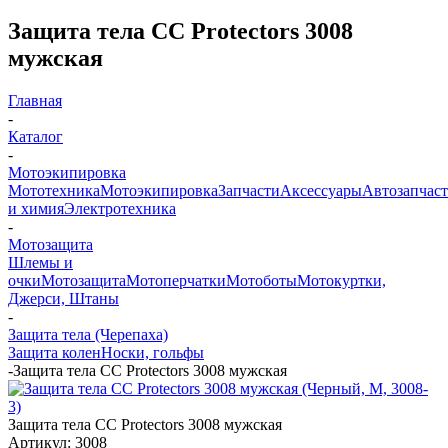
Защита тела СС Protectors 3008
мужская
Главная
-
Каталог
-
Мотоэкипировка
Мототехника
Мотоэкипировка
Запчасти
Аксессуары
Автозапчас
и химия
Электротехника
-
Мотозащита
Шлемы и
очки
Мотозащита
Мотоперчатки
Мотоботы
Мотокуртки,
Джерси, Штаны
-
Защита тела (Черепаха)
Защита колен
Носки, гольфы
-
Защита тела СС Protectors 3008 мужская
Защита тела СС Protectors 3008 мужская
Артикул:
3008