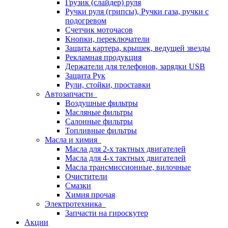
Грузик (слайдер) руля
Ручки руля (грипсы), Ручки газа, ручки с
подогревом
Счетчик моточасов
Кнопки, переключатели
Защита картера, крышек, ведущей звезды
Рекламная продукция
Держатели для телефонов, зарядки USB
Защита Рук
Рули, стойки, проставки
Автозапчасти
Воздушные фильтры
Масляные фильтры
Салонные фильтры
Топливные фильтры
Масла и химия
Масла для 2-х тактных двигателей
Масла для 4-х тактных двигателей
Масла трансмиссионные, вилочные
Очистители
Смазки
Химия прочая
Электротехника
Запчасти на гироскутер
Акции