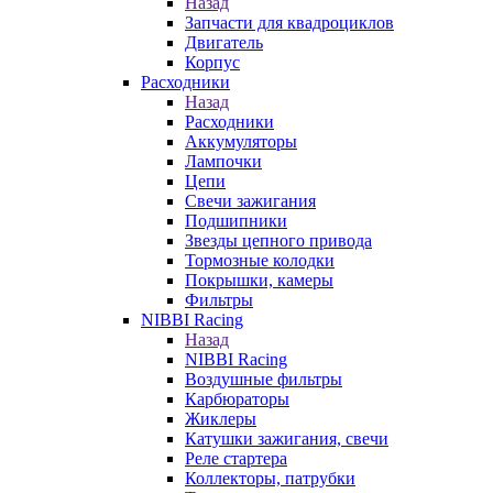
Назад
Запчасти для квадроциклов
Двигатель
Корпус
Расходники
Назад
Расходники
Аккумуляторы
Лампочки
Цепи
Свечи зажигания
Подшипники
Звезды цепного привода
Тормозные колодки
Покрышки, камеры
Фильтры
NIBBI Racing
Назад
NIBBI Racing
Воздушные фильтры
Карбюраторы
Жиклеры
Катушки зажигания, свечи
Реле стартера
Коллекторы, патрубки