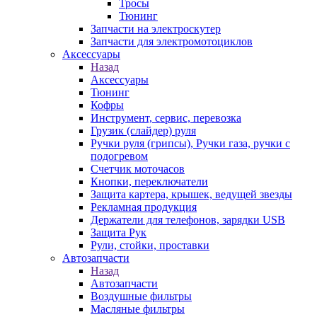
Тросы
Тюнинг
Запчасти на электроскутер
Запчасти для электромотоциклов
Аксессуары
Назад
Аксессуары
Тюнинг
Кофры
Инструмент, сервис, перевозка
Грузик (слайдер) руля
Ручки руля (грипсы), Ручки газа, ручки с
подогревом
Счетчик моточасов
Кнопки, переключатели
Защита картера, крышек, ведущей звезды
Рекламная продукция
Держатели для телефонов, зарядки USB
Защита Рук
Рули, стойки, проставки
Автозапчасти
Назад
Автозапчасти
Воздушные фильтры
Масляные фильтры