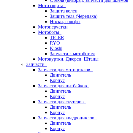
Стёкла (визоры), запчасти для шлемов
Мотозащита
Защита колен
Защита тела (Черепаха)
Носки, гольфы
Мотоперчатки
Мотоботы
TIGER
RYO
Kioshi
Запчасти к мотоботам
Мотокуртки, Джерси, Штаны
Запчасти
Запчасти для мотоциклов
Двигатель
Корпус
Запчасти для питбайков
Двигатель
Корпус
Запчасти для скутеров
Двигатель
Корпус
Запчасти для квадроциклов
Двигатель
Корпус