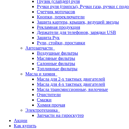
Грузик (слайдер) руля
Ручки руля (грипсы), Ручки газа, ручки с под
Счетчик моточасов
Кнопки, переключатели
Защита картера, крышек, ведущей звезды
Рекламная продукция
Держатели для телефонов, зарядки USB
Защита Рук
Рули, стойки, проставки
Автозапчасти
Воздушные фильтры
Масляные фильтры
Салонные фильтры
Топливные фильтры
Масла и химия
Масла для 2-х тактных двигателей
Масла для 4-х тактных двигателей
Масла трансмиссионные, вилочные
Очистители
Смазки
Химия прочая
Электротехника
Запчасти на гироскутер
Акции
Как купить