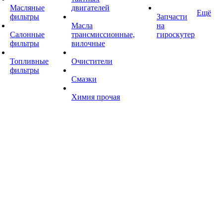
Масляные
двигателей
Ещё
фильтры
Запчасти
Масла
на
Салонные
трансмиссионные,
гироскутер
фильтры
вилочные
Топливные
Очистители
фильтры
Смазки
Химия прочая