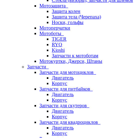
Стёкла (визоры), запчасти для шлемов
Мотозащита
Защита колен
Защита тела (Черепаха)
Носки, гольфы
Мотоперчатки
Мотоботы
TIGER
RYO
Kioshi
Запчасти к мотоботам
Мотокуртки, Джерси, Штаны
Запчасти
Запчасти для мотоциклов
Двигатель
Корпус
Запчасти для питбайков
Двигатель
Корпус
Запчасти для скутеров
Двигатель
Корпус
Запчасти для квадроциклов
Двигатель
Корпус