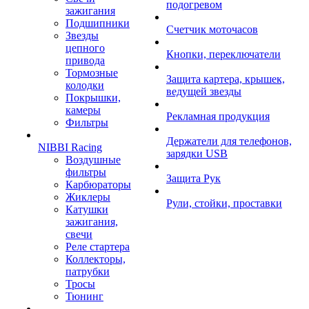
подогревом
зажигания
Подшипники
Счетчик моточасов
Звезды
цепного
Кнопки, переключатели
привода
Тормозные
Защита картера, крышек,
колодки
ведущей звезды
Покрышки,
камеры
Рекламная продукция
Фильтры
Держатели для телефонов,
NIBBI Racing
зарядки USB
Воздушные
фильтры
Защита Рук
Карбюраторы
Жиклеры
Рули, стойки, проставки
Катушки
зажигания,
свечи
Реле стартера
Коллекторы,
патрубки
Тросы
Тюнинг