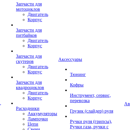
Запчасти для
мотоциклов
Двигатель
Корпус
Запчасти для
питбайков
Двигатель
Корпус
Запчасти для
Аксессуары
скутеров
Двигатель
Корпус
Тюнинг
Запчасти для
Кофры
квадроциклов
Двигатель
Инструмент, сервис,
Корпус
перевозка
,
Ав
Расходники
Грузик (слайдер) руля
Аккумуляторы
Лампочки
Ручки руля (грипсы),
Цепи
Ручки газа, ручки с
Свечи