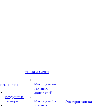
Масла и химия
Масла для 2-х
тозапчасти
тактных
двигателей
Воздушные
фильтры
Масла для 4-х
Электротехника
тактных