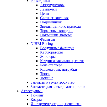
Расходники
Аккумуляторы
Лампочки
Цепи
Свечи зажигания
Подшипники
Звезды цепного привода
Тормозные колодки
Покрышки, камеры
Фильтры
NIBBI Racing
Воздушные фильтры
Карбюраторы
Жиклеры
Катушки зажигания, свечи
Реле стартера
Коллекторы, патрубки
Тросы
Тюнинг
Запчасти на электроскутер
Запчасти для электромотоциклов
Аксессуары
Тюнинг
Кофры
Инструмент, сервис, перевозка