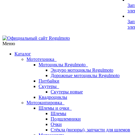
Зап
эле
Зап
эле
Меню
Каталог
Мототехника
Мотоциклы Regulmoto
Эндуро мотоциклы Regulmoto
Дорожные мотоциклы Regulmoto
Питбайки
Скутеры
Скутеры новые
Квадроциклы
Мотоэкипировка
Шлемы и очки
Шлемы
Подшлемники
Очки
Стёкла (визоры), запчасти для шлемов