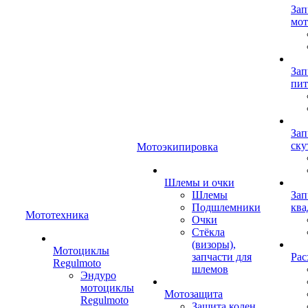
Зап
мот
Зап
пит
Зап
ску
Мотоэкипировка
Шлемы и очки
Шлемы
Зап
Подшлемники
ква
Мототехника
Очки
Стёкла
(визоры),
Мотоциклы
запчасти для
Рас
Regulmoto
шлемов
Эндуро
мотоциклы
Мотозащита
Regulmoto
Защита колен