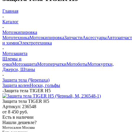
Главная
-
Каталог
-
Мотоэкипировка
Мототехника
Мотоэкипировка
Запчасти
Аксессуары
Автозапчас
и химия
Электротехника
-
Мотозащита
Шлемы и
очки
Мотозащита
Мотоперчатки
Мотоботы
Мотокуртки,
Джерси, Штаны
-
Защита тела (Черепаха)
Защита колен
Носки, гольфы
-
Защита тела TIGER H5
Защита тела TIGER H5
Артикул:
236548
от
8 450 руб.
Есть в наличии
Нашли дешевле?
Мотосалон Москва