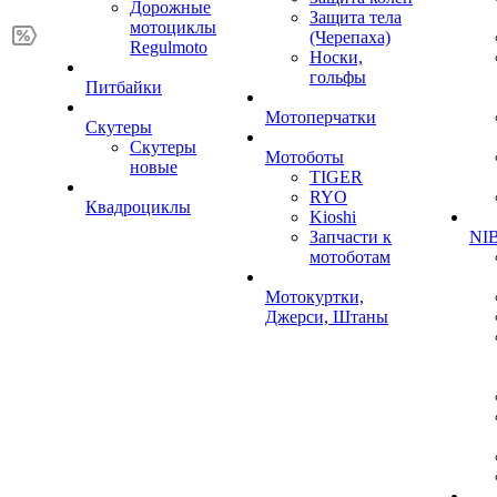
Дорожные
Защита тела
мотоциклы
(Черепаха)
Regulmoto
Носки,
гольфы
Питбайки
Мотоперчатки
Скутеры
Скутеры
Мотоботы
новые
TIGER
RYO
Квадроциклы
Kioshi
Запчасти к
NIB
мотоботам
Мотокуртки,
Джерси, Штаны