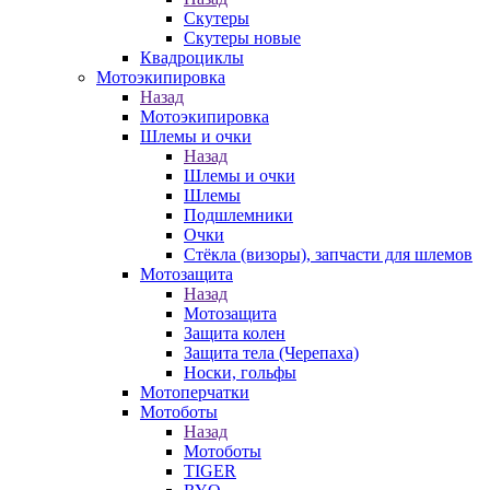
Скутеры
Скутеры новые
Квадроциклы
Мотоэкипировка
Назад
Мотоэкипировка
Шлемы и очки
Назад
Шлемы и очки
Шлемы
Подшлемники
Очки
Стёкла (визоры), запчасти для шлемов
Мотозащита
Назад
Мотозащита
Защита колен
Защита тела (Черепаха)
Носки, гольфы
Мотоперчатки
Мотоботы
Назад
Мотоботы
TIGER