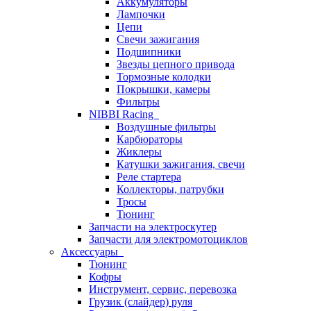
Аккумуляторы
Лампочки
Цепи
Свечи зажигания
Подшипники
Звезды цепного привода
Тормозные колодки
Покрышки, камеры
Фильтры
NIBBI Racing
Воздушные фильтры
Карбюраторы
Жиклеры
Катушки зажигания, свечи
Реле стартера
Коллекторы, патрубки
Тросы
Тюнинг
Запчасти на электроскутер
Запчасти для электромотоциклов
Аксессуары
Тюнинг
Кофры
Инструмент, сервис, перевозка
Грузик (слайдер) руля