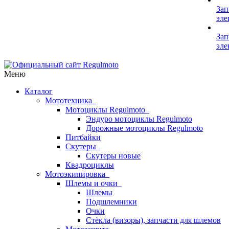
Зап
эле
Зап
эле
Меню
Каталог
Мототехника
Мотоциклы Regulmoto
Эндуро мотоциклы Regulmoto
Дорожные мотоциклы Regulmoto
Питбайки
Скутеры
Скутеры новые
Квадроциклы
Мотоэкипировка
Шлемы и очки
Шлемы
Подшлемники
Очки
Стёкла (визоры), запчасти для шлемов