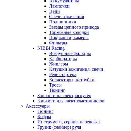
Аккумуляторы
Лампочки
Цепи
Свечи зажигания
Подшипники
Звезды цепного привода
Тормозные колодки
Покрышки, камеры
Фильтры
NIBBI Racing
Воздушные фильтры
Карбюраторы
Жиклеры
Катушки зажигания, свечи
Реле стартера
Коллекторы, патрубки
Тросы
Тюнинг
Запчасти на электроскутер
Запчасти для электромотоциклов
Аксессуары
Тюнинг
Кофры
Инструмент, сервис, перевозка
Грузик (слайдер) руля