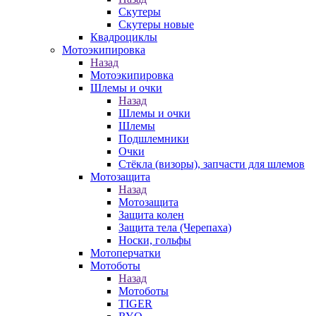
Скутеры
Скутеры новые
Квадроциклы
Мотоэкипировка
Назад
Мотоэкипировка
Шлемы и очки
Назад
Шлемы и очки
Шлемы
Подшлемники
Очки
Стёкла (визоры), запчасти для шлемов
Мотозащита
Назад
Мотозащита
Защита колен
Защита тела (Черепаха)
Носки, гольфы
Мотоперчатки
Мотоботы
Назад
Мотоботы
TIGER