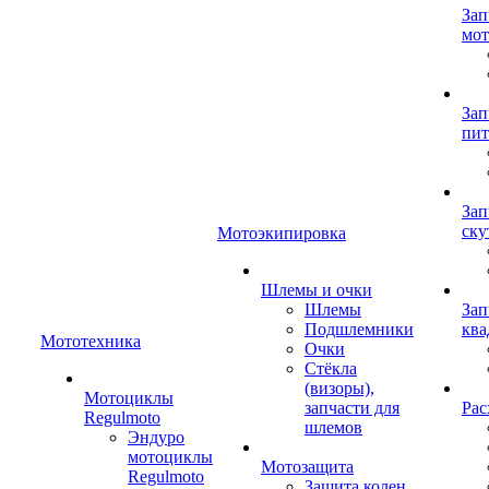
Зап
мот
Зап
пит
Зап
ску
Мотоэкипировка
Шлемы и очки
Шлемы
Зап
Подшлемники
ква
Мототехника
Очки
Стёкла
(визоры),
Мотоциклы
запчасти для
Рас
Regulmoto
шлемов
Эндуро
мотоциклы
Мотозащита
Regulmoto
Защита колен