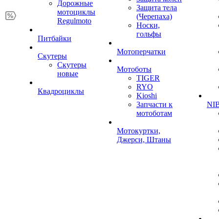
Дорожные
Защита тела
мотоциклы
(Черепаха)
Regulmoto
Носки,
гольфы
Питбайки
Мотоперчатки
Скутеры
Скутеры
Мотоботы
новые
TIGER
RYO
Квадроциклы
Kioshi
Запчасти к
NIB
мотоботам
Мотокуртки,
Джерси, Штаны