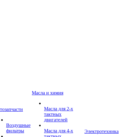
Масла и химия
Масла для 2-х
тозапчасти
тактных
двигателей
Воздушные
фильтры
Масла для 4-х
Электротехника
тактных