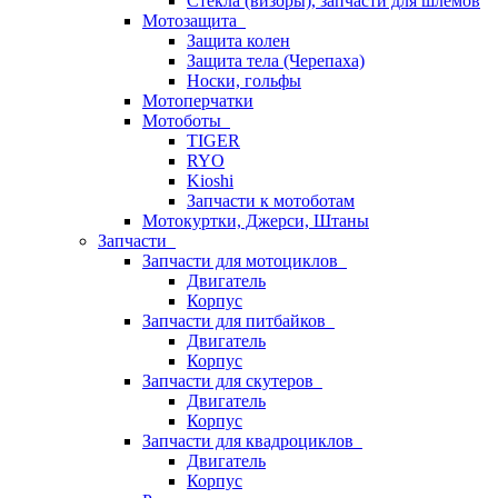
Стёкла (визоры), запчасти для шлемов
Мотозащита
Защита колен
Защита тела (Черепаха)
Носки, гольфы
Мотоперчатки
Мотоботы
TIGER
RYO
Kioshi
Запчасти к мотоботам
Мотокуртки, Джерси, Штаны
Запчасти
Запчасти для мотоциклов
Двигатель
Корпус
Запчасти для питбайков
Двигатель
Корпус
Запчасти для скутеров
Двигатель
Корпус
Запчасти для квадроциклов
Двигатель
Корпус