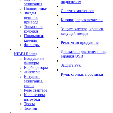
подогревом
зажигания
Подшипники
Счетчик моточасов
Звезды
цепного
Кнопки, переключатели
привода
Тормозные
Защита картера, крышек,
колодки
ведущей звезды
Покрышки,
камеры
Рекламная продукция
Фильтры
Держатели для телефонов,
NIBBI Racing
зарядки USB
Воздушные
фильтры
Защита Рук
Карбюраторы
Жиклеры
Рули, стойки, проставки
Катушки
зажигания,
свечи
Реле стартера
Коллекторы,
патрубки
Тросы
Тюнинг