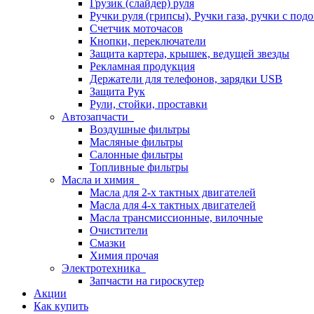
Грузик (слайдер) руля
Ручки руля (грипсы), Ручки газа, ручки с под
Счетчик моточасов
Кнопки, переключатели
Защита картера, крышек, ведущей звезды
Рекламная продукция
Держатели для телефонов, зарядки USB
Защита Рук
Рули, стойки, проставки
Автозапчасти
Воздушные фильтры
Масляные фильтры
Салонные фильтры
Топливные фильтры
Масла и химия
Масла для 2-х тактных двигателей
Масла для 4-х тактных двигателей
Масла трансмиссионные, вилочные
Очистители
Смазки
Химия прочая
Электротехника
Запчасти на гироскутер
Акции
Как купить