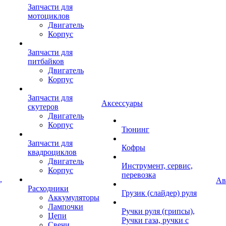
Запчасти для
мотоциклов
Двигатель
Корпус
Запчасти для
питбайков
Двигатель
Корпус
Запчасти для
Аксессуары
скутеров
Двигатель
Корпус
Тюнинг
Запчасти для
Кофры
квадроциклов
Двигатель
Инструмент, сервис,
Корпус
перевозка
,
Ав
Расходники
Грузик (слайдер) руля
Аккумуляторы
Лампочки
Ручки руля (грипсы),
Цепи
Ручки газа, ручки с
Свечи