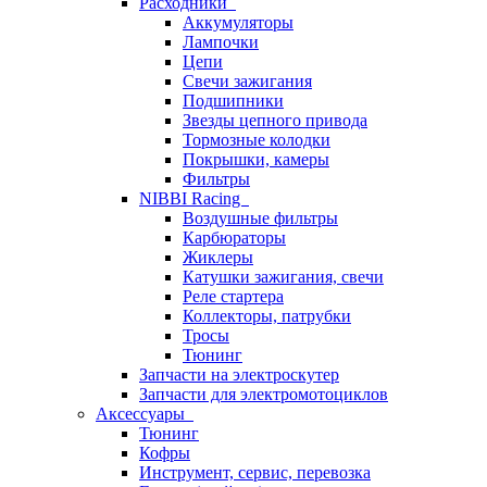
Расходники
Аккумуляторы
Лампочки
Цепи
Свечи зажигания
Подшипники
Звезды цепного привода
Тормозные колодки
Покрышки, камеры
Фильтры
NIBBI Racing
Воздушные фильтры
Карбюраторы
Жиклеры
Катушки зажигания, свечи
Реле стартера
Коллекторы, патрубки
Тросы
Тюнинг
Запчасти на электроскутер
Запчасти для электромотоциклов
Аксессуары
Тюнинг
Кофры
Инструмент, сервис, перевозка