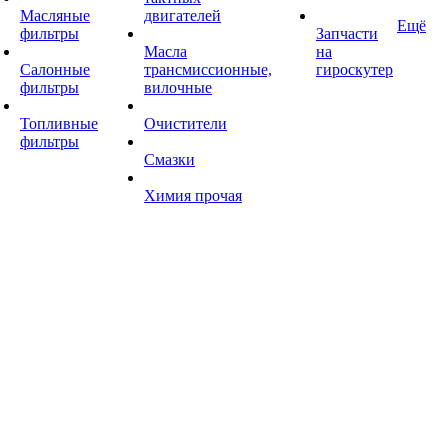
Масляные
двигателей
Ещё
фильтры
Запчасти
Масла
на
Салонные
трансмиссионные,
гироскутер
фильтры
вилочные
Топливные
Очистители
фильтры
Смазки
Химия прочая