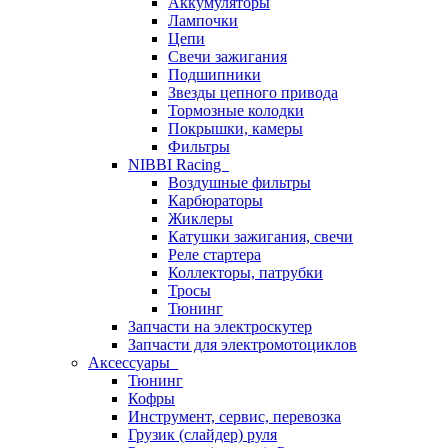
Аккумуляторы
Лампочки
Цепи
Свечи зажигания
Подшипники
Звезды цепного привода
Тормозные колодки
Покрышки, камеры
Фильтры
NIBBI Racing
Воздушные фильтры
Карбюраторы
Жиклеры
Катушки зажигания, свечи
Реле стартера
Коллекторы, патрубки
Тросы
Тюнинг
Запчасти на электроскутер
Запчасти для электромотоциклов
Аксессуары
Тюнинг
Кофры
Инструмент, сервис, перевозка
Грузик (слайдер) руля