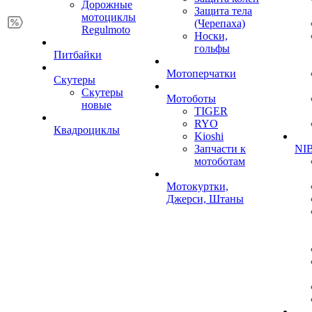
Дорожные
Защита тела
мотоциклы
(Черепаха)
Regulmoto
Носки,
гольфы
Питбайки
Мотоперчатки
Скутеры
Скутеры
Мотоботы
новые
TIGER
RYO
Квадроциклы
Kioshi
Запчасти к
NIB
мотоботам
Мотокуртки,
Джерси, Штаны