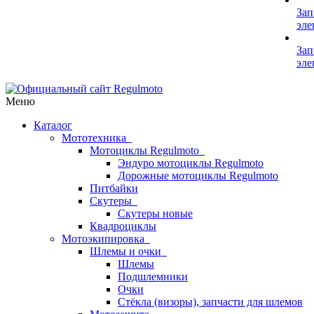
Зап
эле
Зап
эле
Меню
Каталог
Мототехника
Мотоциклы Regulmoto
Эндуро мотоциклы Regulmoto
Дорожные мотоциклы Regulmoto
Питбайки
Скутеры
Скутеры новые
Квадроциклы
Мотоэкипировка
Шлемы и очки
Шлемы
Подшлемники
Очки
Стёкла (визоры), запчасти для шлемов