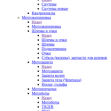
Скутеры
Скутеры новые
Квадроциклы
Мотоэкипировка
Назад
Мотоэкипировка
Шлемы и очки
Назад
Шлемы и очки
Шлемы
Подшлемники
Очки
Стёкла (визоры), запчасти для шлемов
Мотозащита
Назад
Мотозащита
Защита колен
Защита тела (Черепаха)
Носки, гольфы
Мотоперчатки
Мотоботы
Назад
Мотоботы
TIGER