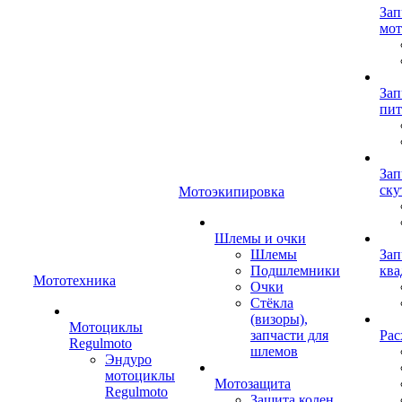
Зап
мот
Зап
пит
Зап
ску
Мотоэкипировка
Шлемы и очки
Шлемы
Зап
Подшлемники
ква
Мототехника
Очки
Стёкла
(визоры),
Мотоциклы
запчасти для
Рас
Regulmoto
шлемов
Эндуро
мотоциклы
Мотозащита
Regulmoto
Защита колен