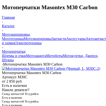
Мотоперчатки Masontex M30 Carbon
Главная
-
Каталог
-
Мотоэкипировка
Мототехника
Мотоэкипировка
Запчасти
Аксессуары
Автозапчас
и химия
Электротехника
-
Мотоперчатки
Шлемы и очки
Мотозащита
Мотоботы
Мотокуртки, Джерси,
Штаны
-
Мотоперчатки Masontex M30 Carbon
Мотоперчатки Masontex M30 Carbon
Артикул:
M30C
от
2 850 руб.
Есть в наличии
Нашли дешевле?
Склад запчастей Уссурийск
Есть в наличии
Склад запчастей Уссурийск
Есть в наличии