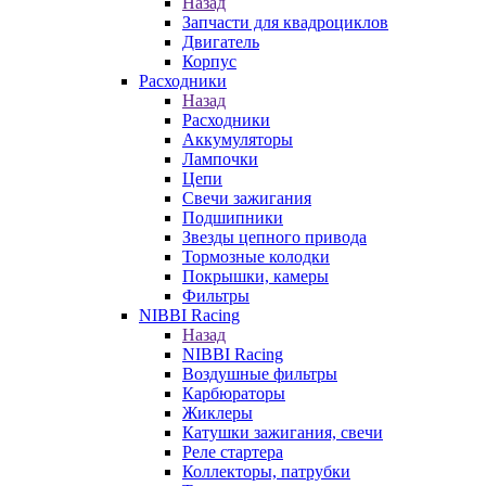
Назад
Запчасти для квадроциклов
Двигатель
Корпус
Расходники
Назад
Расходники
Аккумуляторы
Лампочки
Цепи
Свечи зажигания
Подшипники
Звезды цепного привода
Тормозные колодки
Покрышки, камеры
Фильтры
NIBBI Racing
Назад
NIBBI Racing
Воздушные фильтры
Карбюраторы
Жиклеры
Катушки зажигания, свечи
Реле стартера
Коллекторы, патрубки