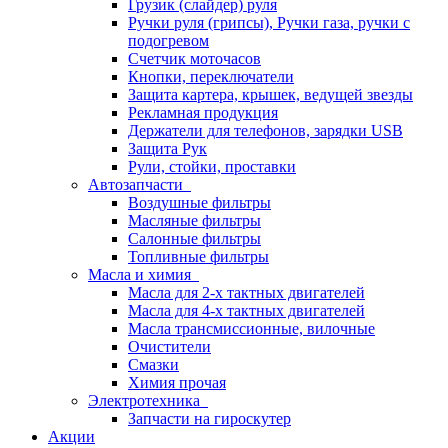
Грузик (слайдер) руля
Ручки руля (грипсы), Ручки газа, ручки с
подогревом
Счетчик моточасов
Кнопки, переключатели
Защита картера, крышек, ведущей звезды
Рекламная продукция
Держатели для телефонов, зарядки USB
Защита Рук
Рули, стойки, проставки
Автозапчасти
Воздушные фильтры
Масляные фильтры
Салонные фильтры
Топливные фильтры
Масла и химия
Масла для 2-х тактных двигателей
Масла для 4-х тактных двигателей
Масла трансмиссионные, вилочные
Очистители
Смазки
Химия прочая
Электротехника
Запчасти на гироскутер
Акции