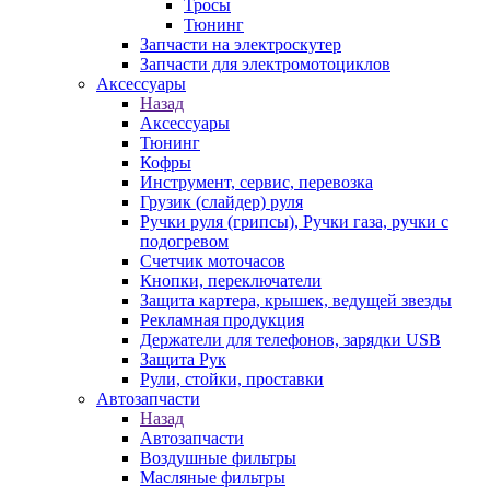
Тросы
Тюнинг
Запчасти на электроскутер
Запчасти для электромотоциклов
Аксессуары
Назад
Аксессуары
Тюнинг
Кофры
Инструмент, сервис, перевозка
Грузик (слайдер) руля
Ручки руля (грипсы), Ручки газа, ручки с
подогревом
Счетчик моточасов
Кнопки, переключатели
Защита картера, крышек, ведущей звезды
Рекламная продукция
Держатели для телефонов, зарядки USB
Защита Рук
Рули, стойки, проставки
Автозапчасти
Назад
Автозапчасти
Воздушные фильтры
Масляные фильтры