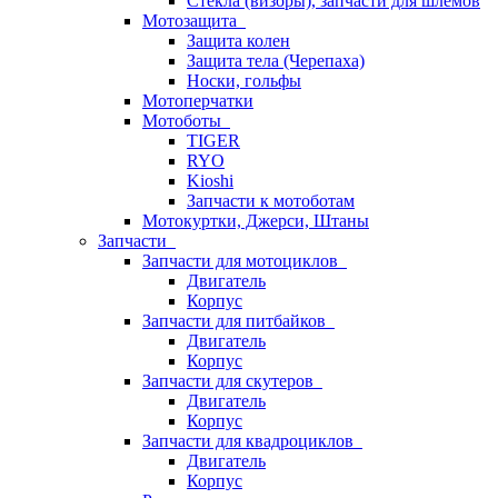
Стёкла (визоры), запчасти для шлемов
Мотозащита
Защита колен
Защита тела (Черепаха)
Носки, гольфы
Мотоперчатки
Мотоботы
TIGER
RYO
Kioshi
Запчасти к мотоботам
Мотокуртки, Джерси, Штаны
Запчасти
Запчасти для мотоциклов
Двигатель
Корпус
Запчасти для питбайков
Двигатель
Корпус
Запчасти для скутеров
Двигатель
Корпус
Запчасти для квадроциклов
Двигатель
Корпус