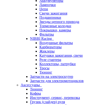
Аккумуляторы
Лампочки
Цепи
Свечи зажигания
Подшипники
Звезды цепного привода
Тормозные колодки
Покрышки, камеры
Фильтры
NIBBI Racing
Воздушные фильтры
Карбюраторы
Жиклеры
Катушки зажигания, свечи
Реле стартера
Коллекторы, патрубки
Тросы
Тюнинг
Запчасти на электроскутер
Запчасти для электромотоциклов
Аксессуары
Тюнинг
Кофры
Инструмент, сервис, перевозка
Грузик (слайдер) руля