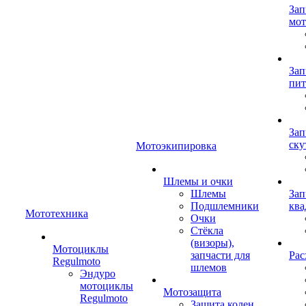
Зап
мот
Зап
пит
Зап
ску
Мотоэкипировка
Шлемы и очки
Шлемы
Зап
Подшлемники
ква
Мототехника
Очки
Стёкла
(визоры),
Мотоциклы
запчасти для
Рас
Regulmoto
шлемов
Эндуро
мотоциклы
Мотозащита
Regulmoto
Защита колен