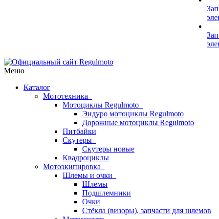
Зап
эле
Зап
эле
Меню
Каталог
Мототехника
Мотоциклы Regulmoto
Эндуро мотоциклы Regulmoto
Дорожные мотоциклы Regulmoto
Питбайки
Скутеры
Скутеры новые
Квадроциклы
Мотоэкипировка
Шлемы и очки
Шлемы
Подшлемники
Очки
Стёкла (визоры), запчасти для шлемов