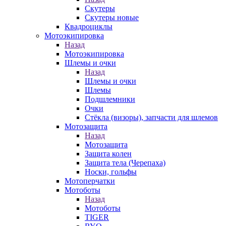
Скутеры
Скутеры новые
Квадроциклы
Мотоэкипировка
Назад
Мотоэкипировка
Шлемы и очки
Назад
Шлемы и очки
Шлемы
Подшлемники
Очки
Стёкла (визоры), запчасти для шлемов
Мотозащита
Назад
Мотозащита
Защита колен
Защита тела (Черепаха)
Носки, гольфы
Мотоперчатки
Мотоботы
Назад
Мотоботы
TIGER