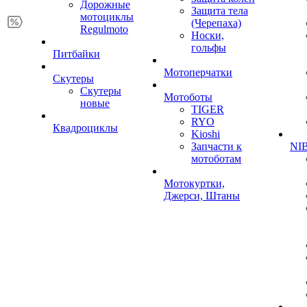
Дорожные
Защита тела
мотоциклы
(Черепаха)
Regulmoto
Носки,
гольфы
Питбайки
Мотоперчатки
Скутеры
Скутеры
Мотоботы
новые
TIGER
RYO
Квадроциклы
Kioshi
Запчасти к
NIB
мотоботам
Мотокуртки,
Джерси, Штаны