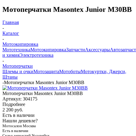
Мотоперчатки Masontex Junior M30BB
Главная
-
Каталог
-
Мотоэкипировка
Мототехника
Мотоэкипировка
Запчасти
Аксессуары
Автозапчас
и химия
Электротехника
-
Мотоперчатки
Шлемы и очки
Мотозащита
Мотоботы
Мотокуртки, Джерси,
Штаны
-
Мотоперчатки Masontex Junior M30BB
Мотоперчатки Masontex Junior M30BB
Артикул:
304175
Подробнее
2 200 руб.
Есть в наличии
Нашли дешевле?
Мотосалон Москва
Есть в наличии
Склад запчастей Уссурийск