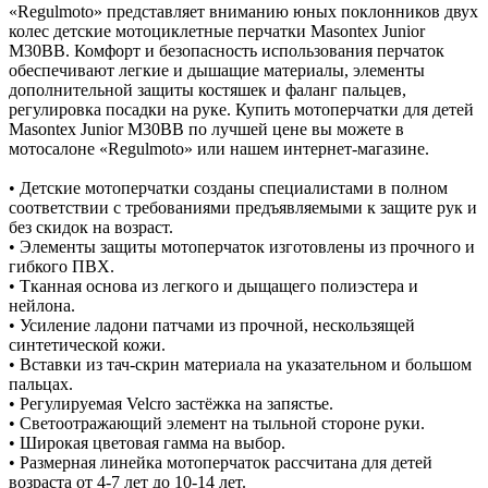
«Regulmoto» представляет вниманию юных поклонников двух
колес детские мотоциклетные перчатки Masontex Junior
M30BB. Комфорт и безопасность использования перчаток
обеспечивают легкие и дышащие материалы, элементы
дополнительной защиты костяшек и фаланг пальцев,
регулировка посадки на руке. Купить мотоперчатки для детей
Masontex Junior M30BB по лучшей цене вы можете в
мотосалоне «Regulmoto» или нашем интернет-магазине.
• Детские мотоперчатки созданы специалистами в полном
соответствии с требованиями предъявляемыми к защите рук и
без скидок на возраст.
• Элементы защиты мотоперчаток изготовлены из прочного и
гибкого ПВХ.
• Тканная основа из легкого и дыщащего полиэстера и
нейлона.
• Усиление ладони патчами из прочной, нескользящей
синтетической кожи.
• Вставки из тач-скрин материала на указательном и большом
пальцах.
• Регулируемая Velcro застёжка на запястье.
• Светоотражающий элемент на тыльной стороне руки.
• Широкая цветовая гамма на выбор.
• Размерная линейка мотоперчаток рассчитана для детей
возраста от 4-7 лет до 10-14 лет.