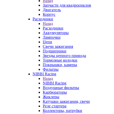
Назад
Запчасти для квадроциклов
Двигатель
Корпус
Расходники
Назад
Расходники
Аккумуляторы
Лампочки
Цепи
Свечи зажигания
Подшипники
Звезды цепного привода
Тормозные колодки
Покрышки, камеры
Фильтры
NIBBI Racing
Назад
NIBBI Racing
Воздушные фильтры
Карбюраторы
Жиклеры
Катушки зажигания, свечи
Реле стартера
Коллекторы, патрубки