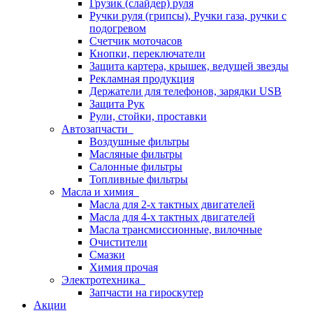
Грузик (слайдер) руля
Ручки руля (грипсы), Ручки газа, ручки с
подогревом
Счетчик моточасов
Кнопки, переключатели
Защита картера, крышек, ведущей звезды
Рекламная продукция
Держатели для телефонов, зарядки USB
Защита Рук
Рули, стойки, проставки
Автозапчасти
Воздушные фильтры
Масляные фильтры
Салонные фильтры
Топливные фильтры
Масла и химия
Масла для 2-х тактных двигателей
Масла для 4-х тактных двигателей
Масла трансмиссионные, вилочные
Очистители
Смазки
Химия прочая
Электротехника
Запчасти на гироскутер
Акции