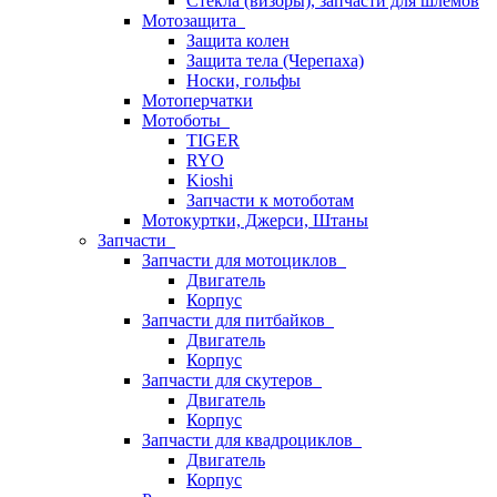
Стёкла (визоры), запчасти для шлемов
Мотозащита
Защита колен
Защита тела (Черепаха)
Носки, гольфы
Мотоперчатки
Мотоботы
TIGER
RYO
Kioshi
Запчасти к мотоботам
Мотокуртки, Джерси, Штаны
Запчасти
Запчасти для мотоциклов
Двигатель
Корпус
Запчасти для питбайков
Двигатель
Корпус
Запчасти для скутеров
Двигатель
Корпус
Запчасти для квадроциклов
Двигатель
Корпус