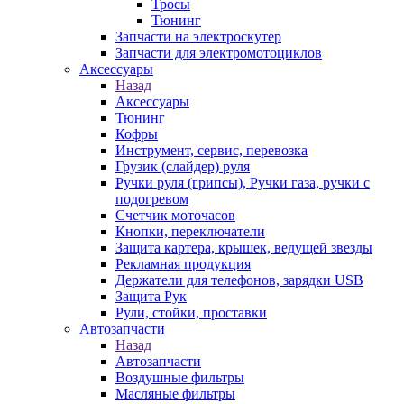
Тросы
Тюнинг
Запчасти на электроскутер
Запчасти для электромотоциклов
Аксессуары
Назад
Аксессуары
Тюнинг
Кофры
Инструмент, сервис, перевозка
Грузик (слайдер) руля
Ручки руля (грипсы), Ручки газа, ручки с
подогревом
Счетчик моточасов
Кнопки, переключатели
Защита картера, крышек, ведущей звезды
Рекламная продукция
Держатели для телефонов, зарядки USB
Защита Рук
Рули, стойки, проставки
Автозапчасти
Назад
Автозапчасти
Воздушные фильтры
Масляные фильтры