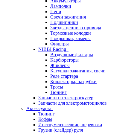
Аккумуляторы
Лампочки
Цепи
Свечи зажигания
Подшипники
Звезды цепного привода
Тормозные колодки
Покрышки, камеры
Фильтры
NIBBI Racing
Воздушные фильтры
Карбюраторы
Жиклеры
Катушки зажигания, свечи
Реле стартера
Коллекторы, патрубки
Тросы
Тюнинг
Запчасти на электроскутер
Запчасти для электромотоциклов
Аксессуары
Тюнинг
Кофры
Инструмент, сервис, перевозка
Грузик (слайдер) руля