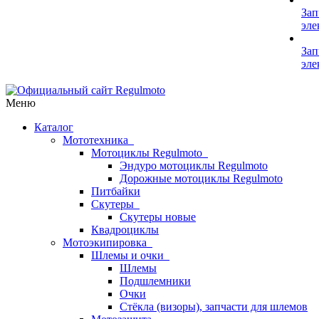
Зап
эле
Зап
эле
Меню
Каталог
Мототехника
Мотоциклы Regulmoto
Эндуро мотоциклы Regulmoto
Дорожные мотоциклы Regulmoto
Питбайки
Скутеры
Скутеры новые
Квадроциклы
Мотоэкипировка
Шлемы и очки
Шлемы
Подшлемники
Очки
Стёкла (визоры), запчасти для шлемов