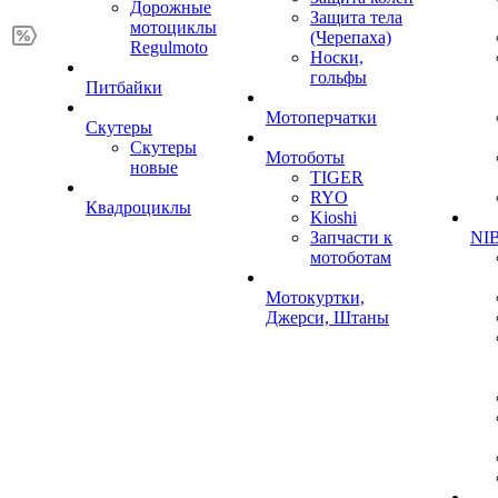
Дорожные
Защита тела
мотоциклы
(Черепаха)
Regulmoto
Носки,
гольфы
Питбайки
Мотоперчатки
Скутеры
Скутеры
Мотоботы
новые
TIGER
RYO
Квадроциклы
Kioshi
Запчасти к
NIB
мотоботам
Мотокуртки,
Джерси, Штаны