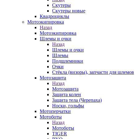
Скутеры
Скутеры новые
Квадроциклы
Мотоэкипировка
Назад
Мотоэкипировка
Шлемы и очки
Назад
Шлемы и очки
Шлемы
Подшлемники
Очки
Стёкла (визоры), запчасти для шлемов
Мотозащита
Назад
Мотозащита
Защита колен
Защита тела (Черепаха)
Носки, гольфы
Мотоперчатки
Мотоботы
Назад
Мотоботы
TIGER