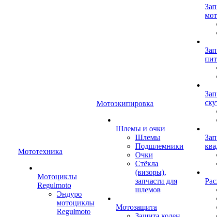
Зап
мот
Зап
пит
Зап
ску
Мотоэкипировка
Шлемы и очки
Шлемы
Зап
Подшлемники
ква
Мототехника
Очки
Стёкла
(визоры),
Мотоциклы
запчасти для
Рас
Regulmoto
шлемов
Эндуро
мотоциклы
Мотозащита
Regulmoto
Защита колен