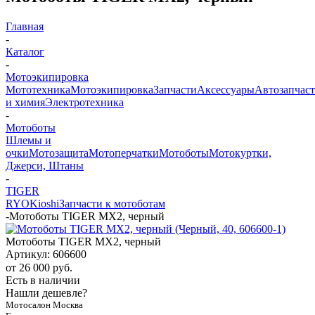
Главная
-
Каталог
-
Мотоэкипировка
Мототехника
Мотоэкипировка
Запчасти
Аксессуары
Автозапчас
и химия
Электротехника
-
Мотоботы
Шлемы и
очки
Мотозащита
Мотоперчатки
Мотоботы
Мотокуртки,
Джерси, Штаны
-
TIGER
RYO
Kioshi
Запчасти к мотоботам
-
Мотоботы TIGER MX2, черный
Мотоботы TIGER MX2, черный
Артикул:
606600
от
26 000 руб.
Есть в наличии
Нашли дешевле?
Мотосалон Москва