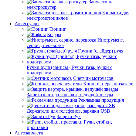
Запчасти на
электроскутер
Запчасти для
электромотоциклов
Аксессуары
Тюнинг
Кофры
Инструмент,
сервис, перевозка
Грузик (слайдер) руля
Ручки руля (грипсы), Ручки газа, ручки с
подогревом
Счетчик моточасов
Кнопки, переключатели
Защита картера, крышек, ведущей звезды
Рекламная продукция
Держатели для телефонов, зарядки USB
Защита Рук
Рули, стойки,
проставки
Автозапчасти