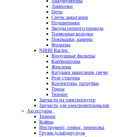
Аккумуляторы
Лампочки
Цепи
Свечи зажигания
Подшипники
Звезды цепного привода
Тормозные колодки
Покрышки, камеры
Фильтры
NIBBI Racing
Воздушные фильтры
Карбюраторы
Жиклеры
Катушки зажигания, свечи
Реле стартера
Коллекторы, патрубки
Тросы
Тюнинг
Запчасти на электроскутер
Запчасти для электромотоциклов
Аксессуары
Тюнинг
Кофры
Инструмент, сервис, перевозка
Грузик (слайдер) руля