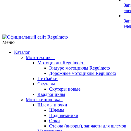
Зап
эле
Зап
эле
Меню
Каталог
Мототехника
Мотоциклы Regulmoto
Эндуро мотоциклы Regulmoto
Дорожные мотоциклы Regulmoto
Питбайки
Скутеры
Скутеры новые
Квадроциклы
Мотоэкипировка
Шлемы и очки
Шлемы
Подшлемники
Очки
Стёкла (визоры), запчасти для шлемов