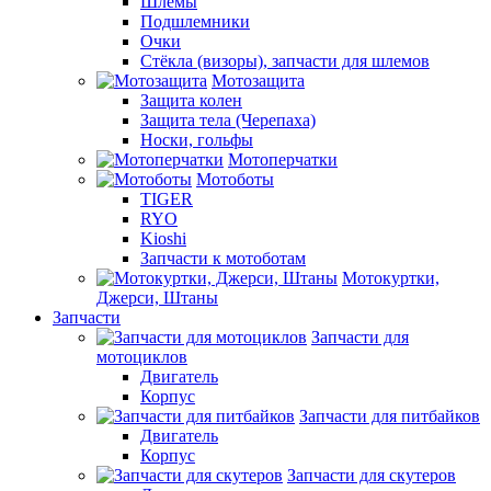
Шлемы
Подшлемники
Очки
Стёкла (визоры), запчасти для шлемов
Мотозащита
Защита колен
Защита тела (Черепаха)
Носки, гольфы
Мотоперчатки
Мотоботы
TIGER
RYO
Kioshi
Запчасти к мотоботам
Мотокуртки,
Джерси, Штаны
Запчасти
Запчасти для
мотоциклов
Двигатель
Корпус
Запчасти для питбайков
Двигатель
Корпус
Запчасти для скутеров