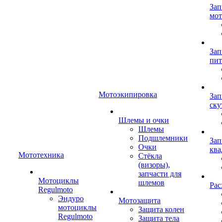
Зап
мот
Зап
пит
Мотоэкипировка
Зап
ску
Шлемы и очки
Шлемы
Подшлемники
Зап
Очки
ква
Мототехника
Стёкла
(визоры),
запчасти для
Мотоциклы
шлемов
Рас
Regulmoto
Эндуро
Мотозащита
мотоциклы
Защита колен
Regulmoto
Защита тела