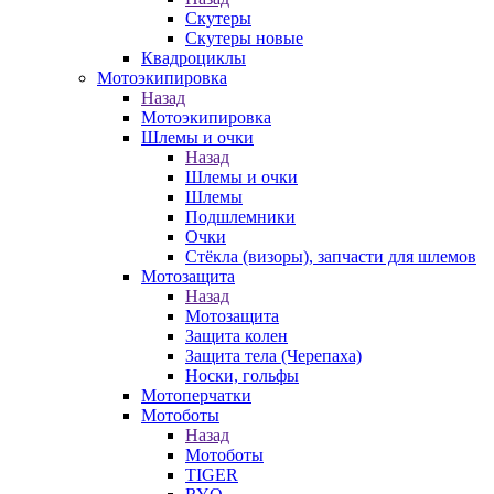
Скутеры
Скутеры новые
Квадроциклы
Мотоэкипировка
Назад
Мотоэкипировка
Шлемы и очки
Назад
Шлемы и очки
Шлемы
Подшлемники
Очки
Стёкла (визоры), запчасти для шлемов
Мотозащита
Назад
Мотозащита
Защита колен
Защита тела (Черепаха)
Носки, гольфы
Мотоперчатки
Мотоботы
Назад
Мотоботы
TIGER