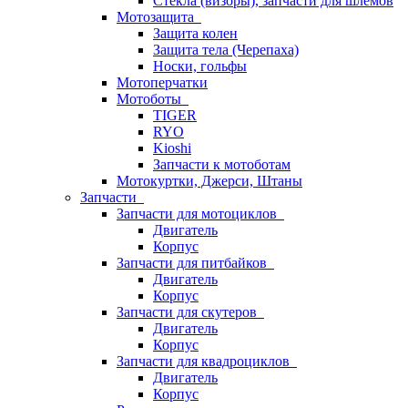
Стёкла (визоры), запчасти для шлемов
Мотозащита
Защита колен
Защита тела (Черепаха)
Носки, гольфы
Мотоперчатки
Мотоботы
TIGER
RYO
Kioshi
Запчасти к мотоботам
Мотокуртки, Джерси, Штаны
Запчасти
Запчасти для мотоциклов
Двигатель
Корпус
Запчасти для питбайков
Двигатель
Корпус
Запчасти для скутеров
Двигатель
Корпус
Запчасти для квадроциклов
Двигатель
Корпус