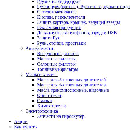
Грузик (слайдер) руля
Ручки руля (грипсы), Ручки газа, ручки с под
Счетчик моточасов
Кнопки, переключатели
Защита картера, крышек, ведущей звезды
Рекламная продукция
Держатели для телефонов, зарядки USB
Защита Рук
Рули, стойки, проставки
Автозапчасти
Воздушные фильтры
Масляные фильтры
Салонные фильтры
Топливные фильтры
Масла и химия
Масла для 2-х тактных двигателей
Масла для 4-х тактных двигателей
Масла трансмиссионные, вилочные
Очистители
Смазки
Химия прочая
Электротехника
Запчасти на гироскутер
Акции
Как купить