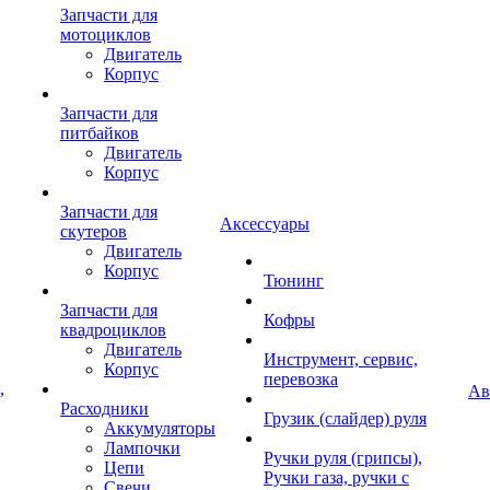
Запчасти для
мотоциклов
Двигатель
Корпус
Запчасти для
питбайков
Двигатель
Корпус
Запчасти для
Аксессуары
скутеров
Двигатель
Корпус
Тюнинг
Запчасти для
Кофры
квадроциклов
Двигатель
Инструмент, сервис,
Корпус
перевозка
,
Ав
Расходники
Грузик (слайдер) руля
Аккумуляторы
Лампочки
Ручки руля (грипсы),
Цепи
Ручки газа, ручки с
Свечи