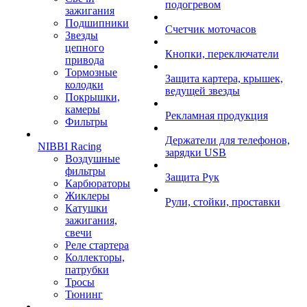
подогревом
зажигания
Подшипники
Счетчик моточасов
Звезды
цепного
Кнопки, переключатели
привода
Тормозные
Защита картера, крышек,
колодки
ведущей звезды
Покрышки,
камеры
Рекламная продукция
Фильтры
Держатели для телефонов,
NIBBI Racing
зарядки USB
Воздушные
фильтры
Защита Рук
Карбюраторы
Жиклеры
Рули, стойки, проставки
Катушки
зажигания,
свечи
Реле стартера
Коллекторы,
патрубки
Тросы
Тюнинг