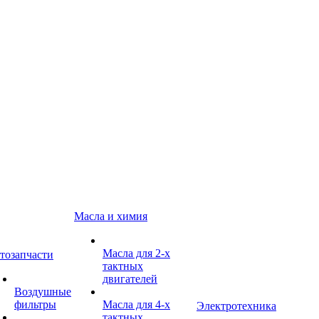
Масла и химия
Масла для 2-х
тозапчасти
тактных
двигателей
Воздушные
фильтры
Масла для 4-х
Электротехника
тактных