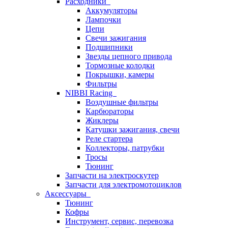
Расходники
Аккумуляторы
Лампочки
Цепи
Свечи зажигания
Подшипники
Звезды цепного привода
Тормозные колодки
Покрышки, камеры
Фильтры
NIBBI Racing
Воздушные фильтры
Карбюраторы
Жиклеры
Катушки зажигания, свечи
Реле стартера
Коллекторы, патрубки
Тросы
Тюнинг
Запчасти на электроскутер
Запчасти для электромотоциклов
Аксессуары
Тюнинг
Кофры
Инструмент, сервис, перевозка