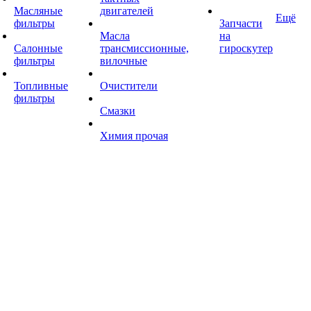
Масляные
двигателей
Ещё
фильтры
Запчасти
Масла
на
Салонные
трансмиссионные,
гироскутер
фильтры
вилочные
Топливные
Очистители
фильтры
Смазки
Химия прочая