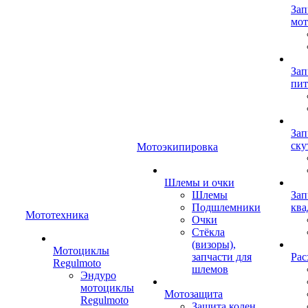
Зап
мот
Зап
пит
Зап
ску
Мотоэкипировка
Шлемы и очки
Шлемы
Зап
Подшлемники
ква
Мототехника
Очки
Стёкла
(визоры),
Мотоциклы
запчасти для
Рас
Regulmoto
шлемов
Эндуро
мотоциклы
Мотозащита
Regulmoto
Защита колен