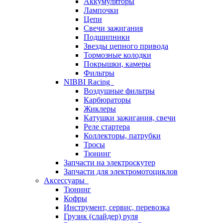
Аккумуляторы
Лампочки
Цепи
Свечи зажигания
Подшипники
Звезды цепного привода
Тормозные колодки
Покрышки, камеры
Фильтры
NIBBI Racing
Воздушные фильтры
Карбюраторы
Жиклеры
Катушки зажигания, свечи
Реле стартера
Коллекторы, патрубки
Тросы
Тюнинг
Запчасти на электроскутер
Запчасти для электромотоциклов
Аксессуары
Тюнинг
Кофры
Инструмент, сервис, перевозка
Грузик (слайдер) руля