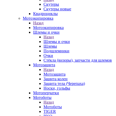
Скутеры
Скутеры новые
Квадроциклы
Мотоэкипировка
Назад
Мотоэкипировка
Шлемы и очки
Назад
Шлемы и очки
Шлемы
Подшлемники
Очки
Стёкла (визоры), запчасти для шлемов
Мотозащита
Назад
Мотозащита
Защита колен
Защита тела (Черепаха)
Носки, гольфы
Мотоперчатки
Мотоботы
Назад
Мотоботы
TIGER