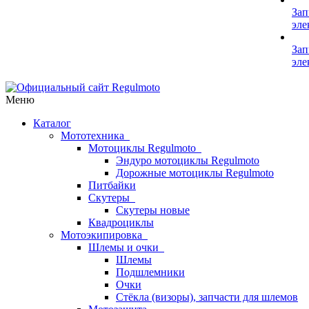
Зап
эле
Зап
эле
Меню
Каталог
Мототехника
Мотоциклы Regulmoto
Эндуро мотоциклы Regulmoto
Дорожные мотоциклы Regulmoto
Питбайки
Скутеры
Скутеры новые
Квадроциклы
Мотоэкипировка
Шлемы и очки
Шлемы
Подшлемники
Очки
Стёкла (визоры), запчасти для шлемов