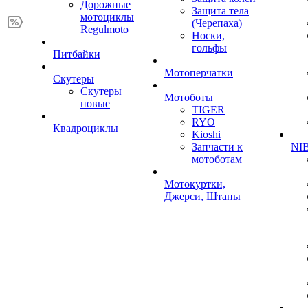
Дорожные
Защита тела
мотоциклы
(Черепаха)
Regulmoto
Носки,
гольфы
Питбайки
Мотоперчатки
Скутеры
Скутеры
Мотоботы
новые
TIGER
RYO
Квадроциклы
Kioshi
Запчасти к
NIB
мотоботам
Мотокуртки,
Джерси, Штаны