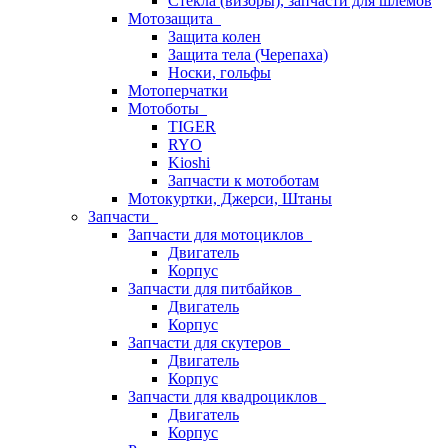
Стёкла (визоры), запчасти для шлемов
Мотозащита
Защита колен
Защита тела (Черепаха)
Носки, гольфы
Мотоперчатки
Мотоботы
TIGER
RYO
Kioshi
Запчасти к мотоботам
Мотокуртки, Джерси, Штаны
Запчасти
Запчасти для мотоциклов
Двигатель
Корпус
Запчасти для питбайков
Двигатель
Корпус
Запчасти для скутеров
Двигатель
Корпус
Запчасти для квадроциклов
Двигатель
Корпус