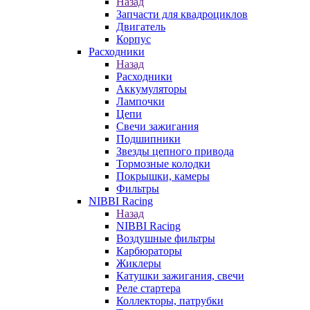
Назад
Запчасти для квадроциклов
Двигатель
Корпус
Расходники
Назад
Расходники
Аккумуляторы
Лампочки
Цепи
Свечи зажигания
Подшипники
Звезды цепного привода
Тормозные колодки
Покрышки, камеры
Фильтры
NIBBI Racing
Назад
NIBBI Racing
Воздушные фильтры
Карбюраторы
Жиклеры
Катушки зажигания, свечи
Реле стартера
Коллекторы, патрубки