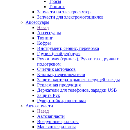
Тросы
Тюнинг
Запчасти на электроскутер
Запчасти для электромотоциклов
Аксессуары
Назад
Аксессуары
Тюнинг
Кофры
Инструмент, сервис, перевозка
Грузик (слайдер) руля
Ручки руля (грипсы), Ручки газа, ручки с
подогревом
Счетчик моточасов
Кнопки, переключатели
Защита картера, крышек, ведущей звезды
Рекламная продукция
Держатели для телефонов, зарядки USB
Защита Рук
Рули, стойки, проставки
Автозапчасти
Назад
Автозапчасти
Воздушные фильтры
Масляные фильтры