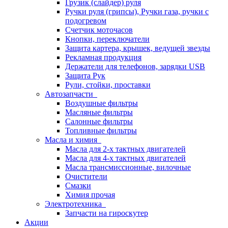
Грузик (слайдер) руля
Ручки руля (грипсы), Ручки газа, ручки с
подогревом
Счетчик моточасов
Кнопки, переключатели
Защита картера, крышек, ведущей звезды
Рекламная продукция
Держатели для телефонов, зарядки USB
Защита Рук
Рули, стойки, проставки
Автозапчасти
Воздушные фильтры
Масляные фильтры
Салонные фильтры
Топливные фильтры
Масла и химия
Масла для 2-х тактных двигателей
Масла для 4-х тактных двигателей
Масла трансмиссионные, вилочные
Очистители
Смазки
Химия прочая
Электротехника
Запчасти на гироскутер
Акции