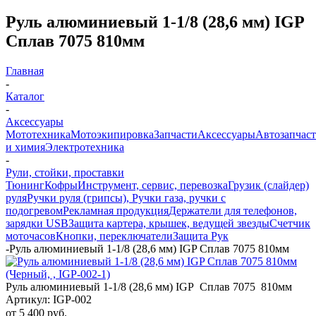
Руль алюминиевый 1-1/8 (28,6 мм) IGP
Сплав 7075 810мм
Главная
-
Каталог
-
Аксессуары
Мототехника
Мотоэкипировка
Запчасти
Аксессуары
Автозапчас
и химия
Электротехника
-
Рули, стойки, проставки
Тюнинг
Кофры
Инструмент, сервис, перевозка
Грузик (слайдер)
руля
Ручки руля (грипсы), Ручки газа, ручки с
подогревом
Рекламная продукция
Держатели для телефонов,
зарядки USB
Защита картера, крышек, ведущей звезды
Счетчик
моточасов
Кнопки, переключатели
Защита Рук
-
Руль алюминиевый 1-1/8 (28,6 мм) IGP Сплав 7075 810мм
Руль алюминиевый 1-1/8 (28,6 мм) IGP Сплав 7075 810мм
Артикул:
IGP-002
от
5 400 руб.