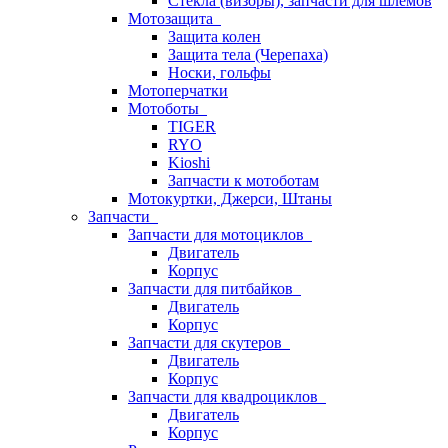
Стёкла (визоры), запчасти для шлемов
Мотозащита
Защита колен
Защита тела (Черепаха)
Носки, гольфы
Мотоперчатки
Мотоботы
TIGER
RYO
Kioshi
Запчасти к мотоботам
Мотокуртки, Джерси, Штаны
Запчасти
Запчасти для мотоциклов
Двигатель
Корпус
Запчасти для питбайков
Двигатель
Корпус
Запчасти для скутеров
Двигатель
Корпус
Запчасти для квадроциклов
Двигатель
Корпус