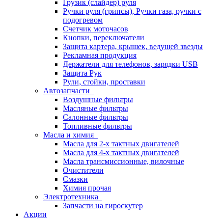
Грузик (слайдер) руля
Ручки руля (грипсы), Ручки газа, ручки с
подогревом
Счетчик моточасов
Кнопки, переключатели
Защита картера, крышек, ведущей звезды
Рекламная продукция
Держатели для телефонов, зарядки USB
Защита Рук
Рули, стойки, проставки
Автозапчасти
Воздушные фильтры
Масляные фильтры
Салонные фильтры
Топливные фильтры
Масла и химия
Масла для 2-х тактных двигателей
Масла для 4-х тактных двигателей
Масла трансмиссионные, вилочные
Очистители
Смазки
Химия прочая
Электротехника
Запчасти на гироскутер
Акции