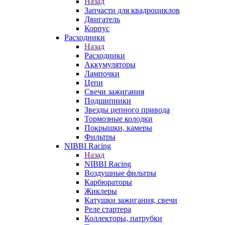
Назад
Запчасти для квадроциклов
Двигатель
Корпус
Расходники
Назад
Расходники
Аккумуляторы
Лампочки
Цепи
Свечи зажигания
Подшипники
Звезды цепного привода
Тормозные колодки
Покрышки, камеры
Фильтры
NIBBI Racing
Назад
NIBBI Racing
Воздушные фильтры
Карбюраторы
Жиклеры
Катушки зажигания, свечи
Реле стартера
Коллекторы, патрубки