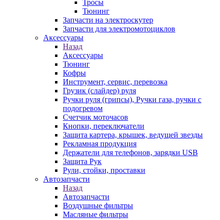
Тросы
Тюнинг
Запчасти на электроскутер
Запчасти для электромотоциклов
Аксессуары
Назад
Аксессуары
Тюнинг
Кофры
Инструмент, сервис, перевозка
Грузик (слайдер) руля
Ручки руля (грипсы), Ручки газа, ручки с
подогревом
Счетчик моточасов
Кнопки, переключатели
Защита картера, крышек, ведущей звезды
Рекламная продукция
Держатели для телефонов, зарядки USB
Защита Рук
Рули, стойки, проставки
Автозапчасти
Назад
Автозапчасти
Воздушные фильтры
Масляные фильтры