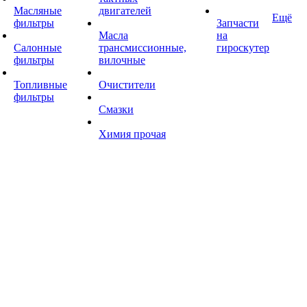
Масляные
двигателей
Ещё
фильтры
Запчасти
Масла
на
Салонные
трансмиссионные,
гироскутер
фильтры
вилочные
Топливные
Очистители
фильтры
Смазки
Химия прочая