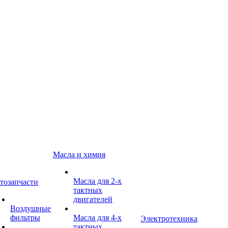
Масла и химия
Масла для 2-х
тозапчасти
тактных
двигателей
Воздушные
фильтры
Масла для 4-х
Электротехника
тактных