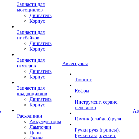
Запчасти для
мотоциклов
Двигатель
Корпус
Запчасти для
питбайков
Двигатель
Корпус
Запчасти для
Аксессуары
скутеров
Двигатель
Корпус
Тюнинг
Запчасти для
Кофры
квадроциклов
Двигатель
Инструмент, сервис,
Корпус
перевозка
,
Ав
Расходники
Грузик (слайдер) руля
Аккумуляторы
Лампочки
Ручки руля (грипсы),
Цепи
Ручки газа, ручки с
Свечи