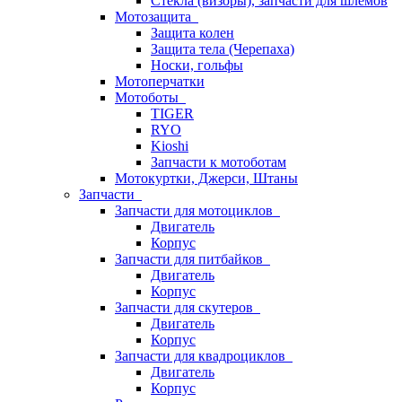
Стёкла (визоры), запчасти для шлемов
Мотозащита
Защита колен
Защита тела (Черепаха)
Носки, гольфы
Мотоперчатки
Мотоботы
TIGER
RYO
Kioshi
Запчасти к мотоботам
Мотокуртки, Джерси, Штаны
Запчасти
Запчасти для мотоциклов
Двигатель
Корпус
Запчасти для питбайков
Двигатель
Корпус
Запчасти для скутеров
Двигатель
Корпус
Запчасти для квадроциклов
Двигатель
Корпус