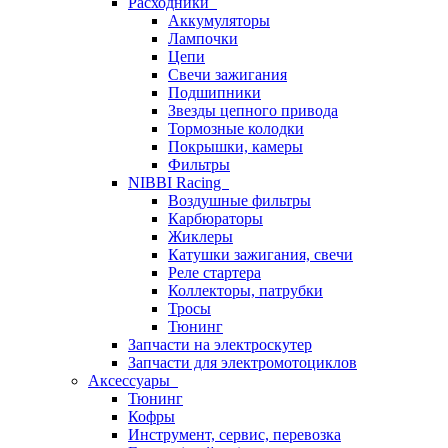
Расходники
Аккумуляторы
Лампочки
Цепи
Свечи зажигания
Подшипники
Звезды цепного привода
Тормозные колодки
Покрышки, камеры
Фильтры
NIBBI Racing
Воздушные фильтры
Карбюраторы
Жиклеры
Катушки зажигания, свечи
Реле стартера
Коллекторы, патрубки
Тросы
Тюнинг
Запчасти на электроскутер
Запчасти для электромотоциклов
Аксессуары
Тюнинг
Кофры
Инструмент, сервис, перевозка