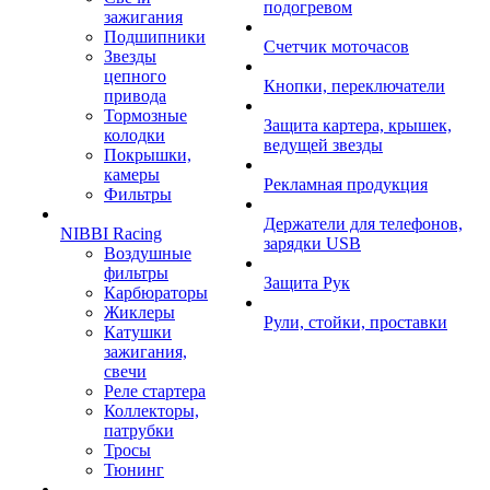
подогревом
зажигания
Подшипники
Счетчик моточасов
Звезды
цепного
Кнопки, переключатели
привода
Тормозные
Защита картера, крышек,
колодки
ведущей звезды
Покрышки,
камеры
Рекламная продукция
Фильтры
Держатели для телефонов,
NIBBI Racing
зарядки USB
Воздушные
фильтры
Защита Рук
Карбюраторы
Жиклеры
Рули, стойки, проставки
Катушки
зажигания,
свечи
Реле стартера
Коллекторы,
патрубки
Тросы
Тюнинг