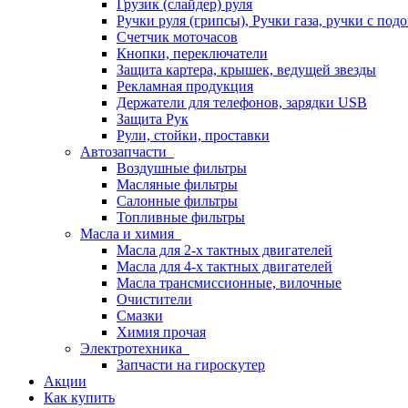
Грузик (слайдер) руля
Ручки руля (грипсы), Ручки газа, ручки с под
Счетчик моточасов
Кнопки, переключатели
Защита картера, крышек, ведущей звезды
Рекламная продукция
Держатели для телефонов, зарядки USB
Защита Рук
Рули, стойки, проставки
Автозапчасти
Воздушные фильтры
Масляные фильтры
Салонные фильтры
Топливные фильтры
Масла и химия
Масла для 2-х тактных двигателей
Масла для 4-х тактных двигателей
Масла трансмиссионные, вилочные
Очистители
Смазки
Химия прочая
Электротехника
Запчасти на гироскутер
Акции
Как купить