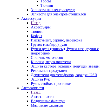
Тросы
Тюнинг
Запчасти на электроскутер
Запчасти для электромотоциклов
Аксессуары
Назад
Аксессуары
Тюнинг
Кофры
Инструмент, сервис, перевозка
Грузик (слайдер) руля
Ручки руля (грипсы), Ручки газа, ручки с
подогревом
Счетчик моточасов
Кнопки, переключатели
Защита картера, крышек, ведущей звезды
Рекламная продукция
Держатели для телефонов, зарядки USB
Защита Рук
Рули, стойки, проставки
Автозапчасти
Назад
Автозапчасти
Воздушные фильтры
Масляные фильтры