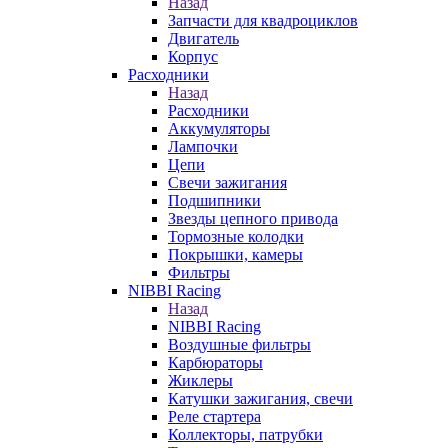
Назад
Запчасти для квадроциклов
Двигатель
Корпус
Расходники
Назад
Расходники
Аккумуляторы
Лампочки
Цепи
Свечи зажигания
Подшипники
Звезды цепного привода
Тормозные колодки
Покрышки, камеры
Фильтры
NIBBI Racing
Назад
NIBBI Racing
Воздушные фильтры
Карбюраторы
Жиклеры
Катушки зажигания, свечи
Реле стартера
Коллекторы, патрубки