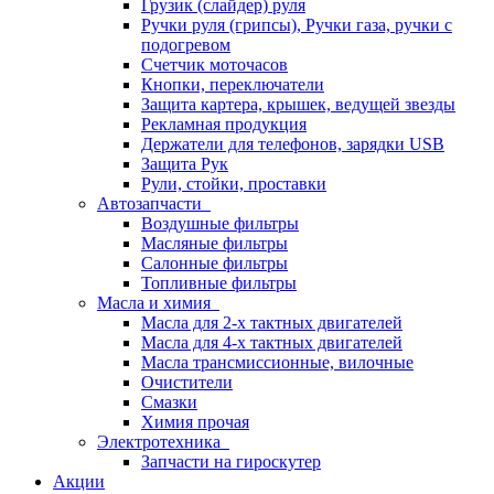
Грузик (слайдер) руля
Ручки руля (грипсы), Ручки газа, ручки с
подогревом
Счетчик моточасов
Кнопки, переключатели
Защита картера, крышек, ведущей звезды
Рекламная продукция
Держатели для телефонов, зарядки USB
Защита Рук
Рули, стойки, проставки
Автозапчасти
Воздушные фильтры
Масляные фильтры
Салонные фильтры
Топливные фильтры
Масла и химия
Масла для 2-х тактных двигателей
Масла для 4-х тактных двигателей
Масла трансмиссионные, вилочные
Очистители
Смазки
Химия прочая
Электротехника
Запчасти на гироскутер
Акции