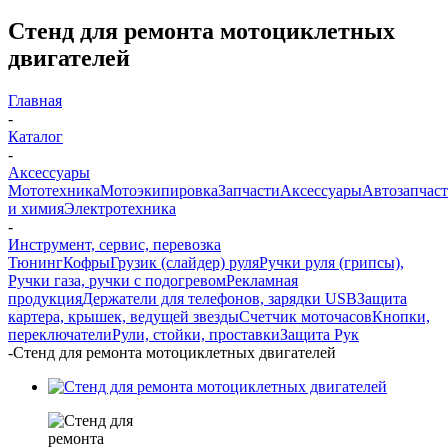
Стенд для ремонта мотоциклетных
двигателей
Главная
-
Каталог
-
Аксессуары
Мототехника
Мотоэкипировка
Запчасти
Аксессуары
Автозапчас
и химия
Электротехника
-
Инструмент, сервис, перевозка
Тюнинг
Кофры
Грузик (слайдер) руля
Ручки руля (грипсы),
Ручки газа, ручки с подогревом
Рекламная
продукция
Держатели для телефонов, зарядки USB
Защита
картера, крышек, ведущей звезды
Счетчик моточасов
Кнопки,
переключатели
Рули, стойки, проставки
Защита Рук
-
Стенд для ремонта мотоциклетных двигателей