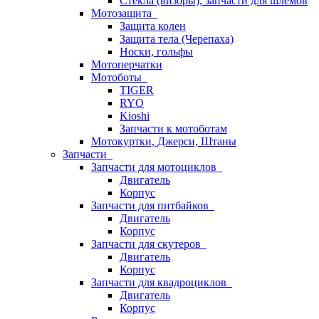
Стёкла (визоры), запчасти для шлемов
Мотозащита
Защита колен
Защита тела (Черепаха)
Носки, гольфы
Мотоперчатки
Мотоботы
TIGER
RYO
Kioshi
Запчасти к мотоботам
Мотокуртки, Джерси, Штаны
Запчасти
Запчасти для мотоциклов
Двигатель
Корпус
Запчасти для питбайков
Двигатель
Корпус
Запчасти для скутеров
Двигатель
Корпус
Запчасти для квадроциклов
Двигатель
Корпус