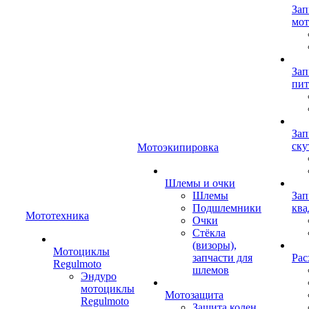
Зап
мот
Зап
пит
Зап
ску
Мотоэкипировка
Шлемы и очки
Шлемы
Зап
Подшлемники
ква
Мототехника
Очки
Стёкла
(визоры),
Мотоциклы
запчасти для
Рас
Regulmoto
шлемов
Эндуро
мотоциклы
Мотозащита
Regulmoto
Защита колен