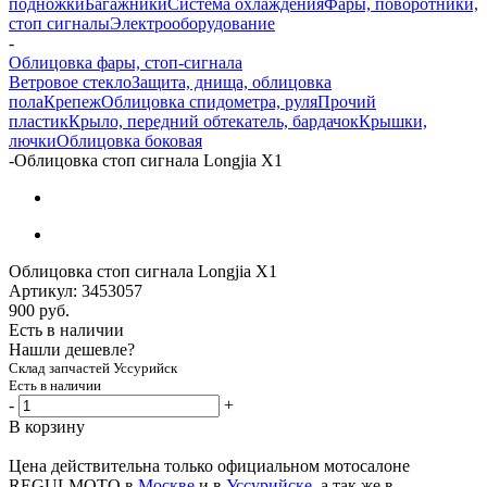
подножки
Багажники
Система охлаждения
Фары, поворотники,
стоп сигналы
Электрооборудование
-
Облицовка фары, стоп-сигнала
Ветровое стекло
Защита, днища, облицовка
пола
Крепеж
Облицовка спидометра, руля
Прочий
пластик
Крыло, передний обтекатель, бардачок
Крышки,
лючки
Облицовка боковая
-
Облицовка стоп сигнала Longjia X1
Облицовка стоп сигнала Longjia X1
Артикул:
3453057
900
руб.
Есть в наличии
Нашли дешевле?
Склад запчастей Уссурийск
Есть в наличии
-
+
В корзину
Цена действительна только официальном мотосалоне
REGULMOTO в
Москве
и в
Уссурийске
, а так же в