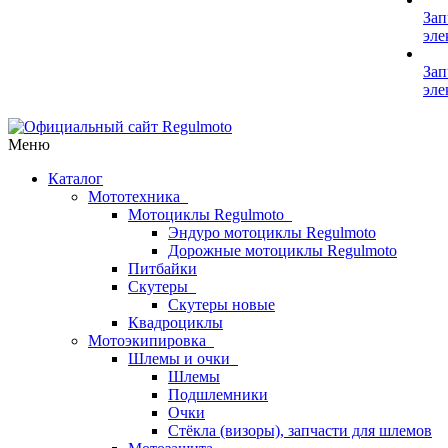
Зап
эле
Зап
эле
Меню
Каталог
Мототехника
Мотоциклы Regulmoto
Эндуро мотоциклы Regulmoto
Дорожные мотоциклы Regulmoto
Питбайки
Скутеры
Скутеры новые
Квадроциклы
Мотоэкипировка
Шлемы и очки
Шлемы
Подшлемники
Очки
Стёкла (визоры), запчасти для шлемов