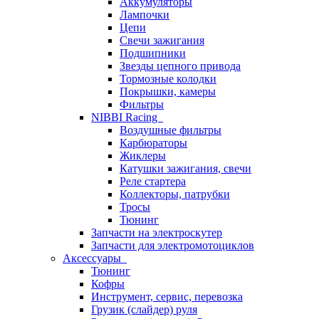
Аккумуляторы
Лампочки
Цепи
Свечи зажигания
Подшипники
Звезды цепного привода
Тормозные колодки
Покрышки, камеры
Фильтры
NIBBI Racing
Воздушные фильтры
Карбюраторы
Жиклеры
Катушки зажигания, свечи
Реле стартера
Коллекторы, патрубки
Тросы
Тюнинг
Запчасти на электроскутер
Запчасти для электромотоциклов
Аксессуары
Тюнинг
Кофры
Инструмент, сервис, перевозка
Грузик (слайдер) руля