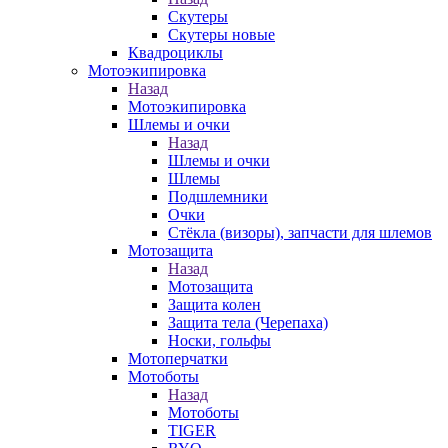
Скутеры
Скутеры новые
Квадроциклы
Мотоэкипировка
Назад
Мотоэкипировка
Шлемы и очки
Назад
Шлемы и очки
Шлемы
Подшлемники
Очки
Стёкла (визоры), запчасти для шлемов
Мотозащита
Назад
Мотозащита
Защита колен
Защита тела (Черепаха)
Носки, гольфы
Мотоперчатки
Мотоботы
Назад
Мотоботы
TIGER