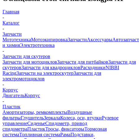
Главная
-
Каталог
-
Запчасти
Мототехника
Мотоэкипировка
Запчасти
Аксессуары
Автозапчас
и химия
Электротехника
-
Запчасти для скутеров
Запчасти для мотоциклов
Запчасти для питбайков
Запчасти для
скутеров
Запчасти для квадроциклов
Расходники
NIBBI
Racing
Запчасти на электроскутер
Запчасти для
электромотоциклов
-
Корпус
Двигатель
Корпус
-
Пластик
Амортизаторы, ремкомплекты
Воздушные
фильтры
Глушитель
Зеркала
Колеса, оси, втулки
Рулевое
управление
Сиденье
Спидометр, привод
спидометра
Пластик
Тросы, фиксаторы
Тормозная
система
Топливная система
Рама
Подставки,