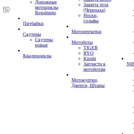
Дорожные
Защита тела
мотоциклы
(Черепаха)
Regulmoto
Носки,
гольфы
Питбайки
Мотоперчатки
Скутеры
Скутеры
Мотоботы
новые
TIGER
RYO
Квадроциклы
Kioshi
Запчасти к
NIB
мотоботам
Мотокуртки,
Джерси, Штаны