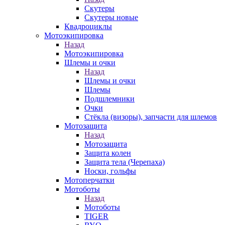
Скутеры
Скутеры новые
Квадроциклы
Мотоэкипировка
Назад
Мотоэкипировка
Шлемы и очки
Назад
Шлемы и очки
Шлемы
Подшлемники
Очки
Стёкла (визоры), запчасти для шлемов
Мотозащита
Назад
Мотозащита
Защита колен
Защита тела (Черепаха)
Носки, гольфы
Мотоперчатки
Мотоботы
Назад
Мотоботы
TIGER