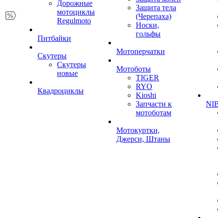
Дорожные
Защита тела
мотоциклы
(Черепаха)
Regulmoto
Носки,
гольфы
Питбайки
Мотоперчатки
Скутеры
Скутеры
Мотоботы
новые
TIGER
RYO
Квадроциклы
Kioshi
Запчасти к
NIB
мотоботам
Мотокуртки,
Джерси, Штаны