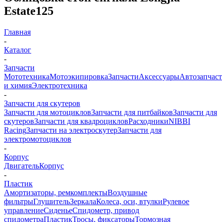
Estate125
Главная
-
Каталог
-
Запчасти
Мототехника
Мотоэкипировка
Запчасти
Аксессуары
Автозапчас
и химия
Электротехника
-
Запчасти для скутеров
Запчасти для мотоциклов
Запчасти для питбайков
Запчасти для
скутеров
Запчасти для квадроциклов
Расходники
NIBBI
Racing
Запчасти на электроскутер
Запчасти для
электромотоциклов
-
Корпус
Двигатель
Корпус
-
Пластик
Амортизаторы, ремкомплекты
Воздушные
фильтры
Глушитель
Зеркала
Колеса, оси, втулки
Рулевое
управление
Сиденье
Спидометр, привод
спидометра
Пластик
Тросы, фиксаторы
Тормозная