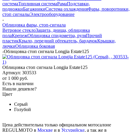
система
Топливная система
Рама
Подставки,
подножки
Багажники
Система охлаждения
Фары, поворотники,
стоп сигналы
Электрооборудование
-
Облицовка фары, стоп-сигнала
Ветровое стекло
Защита, днища, облицовка
пола
Крепеж
Облицовка спидометра, руля
Прочий
пластик
Крыло, передний обтекатель, бардачок
Крышки,
лючки
Облицовка боковая
-
Облицовка стоп сигнала Longjia Estate125
Облицовка стоп сигнала Longjia Estate125
Артикул:
303533
от
1 000 руб.
Есть в наличии
Нашли дешевле?
Цвет
Серый
Голубой
Цена действительна только официальном мотосалоне
REGULMOTO в
Москве
и в
Уссурийске
, а так же в