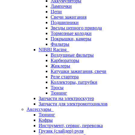
Аккумуляторы
Лампочки
Цепи
Свечи зажигания
Подшипники
Звезды цепного привода
Тормозные колодки
Покрышки, камеры
Фильтры
NIBBI Racing
Воздушные фильтры
Карбюраторы
Жиклеры
Катушки зажигания, свечи
Реле стартера
Коллекторы, патрубки
Тросы
Тюнинг
Запчасти на электроскутер
Запчасти для электромотоциклов
Аксессуары
Тюнинг
Кофры
Инструмент, сервис, перевозка
Грузик (слайдер) руля