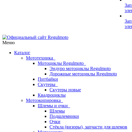
Зап
эле
Зап
эле
Меню
Каталог
Мототехника
Мотоциклы Regulmoto
Эндуро мотоциклы Regulmoto
Дорожные мотоциклы Regulmoto
Питбайки
Скутеры
Скутеры новые
Квадроциклы
Мотоэкипировка
Шлемы и очки
Шлемы
Подшлемники
Очки
Стёкла (визоры), запчасти для шлемов