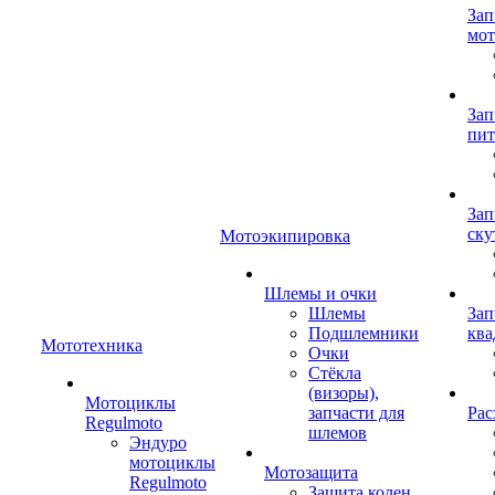
Зап
мот
Зап
пит
Зап
ску
Мотоэкипировка
Шлемы и очки
Шлемы
Зап
Подшлемники
ква
Мототехника
Очки
Стёкла
(визоры),
Мотоциклы
запчасти для
Рас
Regulmoto
шлемов
Эндуро
мотоциклы
Мотозащита
Regulmoto
Защита колен