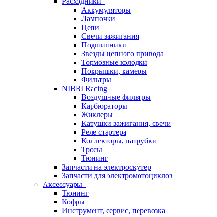
Расходники
Аккумуляторы
Лампочки
Цепи
Свечи зажигания
Подшипники
Звезды цепного привода
Тормозные колодки
Покрышки, камеры
Фильтры
NIBBI Racing
Воздушные фильтры
Карбюраторы
Жиклеры
Катушки зажигания, свечи
Реле стартера
Коллекторы, патрубки
Тросы
Тюнинг
Запчасти на электроскутер
Запчасти для электромотоциклов
Аксессуары
Тюнинг
Кофры
Инструмент, сервис, перевозка