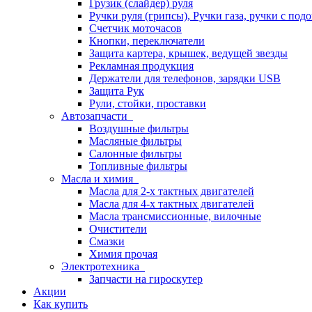
Грузик (слайдер) руля
Ручки руля (грипсы), Ручки газа, ручки с под
Счетчик моточасов
Кнопки, переключатели
Защита картера, крышек, ведущей звезды
Рекламная продукция
Держатели для телефонов, зарядки USB
Защита Рук
Рули, стойки, проставки
Автозапчасти
Воздушные фильтры
Масляные фильтры
Салонные фильтры
Топливные фильтры
Масла и химия
Масла для 2-х тактных двигателей
Масла для 4-х тактных двигателей
Масла трансмиссионные, вилочные
Очистители
Смазки
Химия прочая
Электротехника
Запчасти на гироскутер
Акции
Как купить