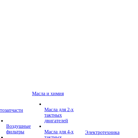
Масла и химия
Масла для 2-х
тозапчасти
тактных
двигателей
Воздушные
фильтры
Масла для 4-х
Электротехника
тактных