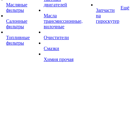
Масляные
двигателей
Ещё
фильтры
Запчасти
Масла
на
Салонные
трансмиссионные,
гироскутер
фильтры
вилочные
Топливные
Очистители
фильтры
Смазки
Химия прочая