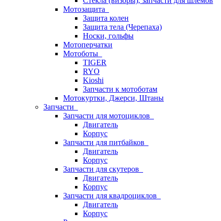
Стёкла (визоры), запчасти для шлемов
Мотозащита
Защита колен
Защита тела (Черепаха)
Носки, гольфы
Мотоперчатки
Мотоботы
TIGER
RYO
Kioshi
Запчасти к мотоботам
Мотокуртки, Джерси, Штаны
Запчасти
Запчасти для мотоциклов
Двигатель
Корпус
Запчасти для питбайков
Двигатель
Корпус
Запчасти для скутеров
Двигатель
Корпус
Запчасти для квадроциклов
Двигатель
Корпус