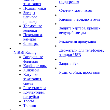
подогревом
зажигания
Подшипники
Счетчик моточасов
Звезды
цепного
Кнопки, переключатели
привода
Тормозные
Защита картера, крышек,
колодки
ведущей звезды
Покрышки,
камеры
Рекламная продукция
Фильтры
Держатели для телефонов,
NIBBI Racing
зарядки USB
Воздушные
фильтры
Защита Рук
Карбюраторы
Жиклеры
Рули, стойки, проставки
Катушки
зажигания,
свечи
Реле стартера
Коллекторы,
патрубки
Тросы
Тюнинг