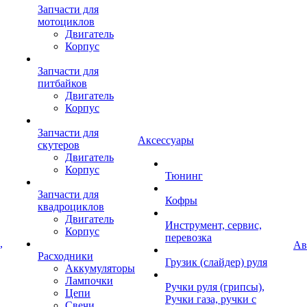
Запчасти для
мотоциклов
Двигатель
Корпус
Запчасти для
питбайков
Двигатель
Корпус
Запчасти для
Аксессуары
скутеров
Двигатель
Корпус
Тюнинг
Запчасти для
Кофры
квадроциклов
Двигатель
Инструмент, сервис,
Корпус
перевозка
,
Ав
Расходники
Грузик (слайдер) руля
Аккумуляторы
Лампочки
Ручки руля (грипсы),
Цепи
Ручки газа, ручки с
Свечи