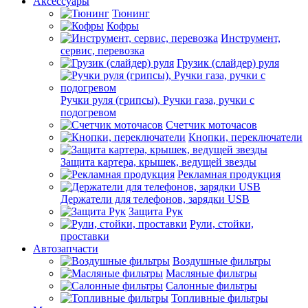
Аксессуары
Тюнинг
Кофры
Инструмент,
сервис, перевозка
Грузик (слайдер) руля
Ручки руля (грипсы), Ручки газа, ручки с
подогревом
Счетчик моточасов
Кнопки, переключатели
Защита картера, крышек, ведущей звезды
Рекламная продукция
Держатели для телефонов, зарядки USB
Защита Рук
Рули, стойки,
проставки
Автозапчасти
Воздушные фильтры
Масляные фильтры
Салонные фильтры
Топливные фильтры