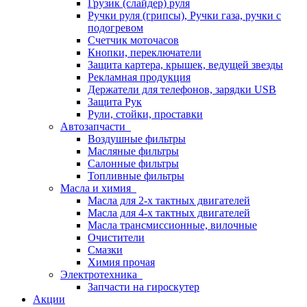
Грузик (слайдер) руля
Ручки руля (грипсы), Ручки газа, ручки с
подогревом
Счетчик моточасов
Кнопки, переключатели
Защита картера, крышек, ведущей звезды
Рекламная продукция
Держатели для телефонов, зарядки USB
Защита Рук
Рули, стойки, проставки
Автозапчасти
Воздушные фильтры
Масляные фильтры
Салонные фильтры
Топливные фильтры
Масла и химия
Масла для 2-х тактных двигателей
Масла для 4-х тактных двигателей
Масла трансмиссионные, вилочные
Очистители
Смазки
Химия прочая
Электротехника
Запчасти на гироскутер
Акции