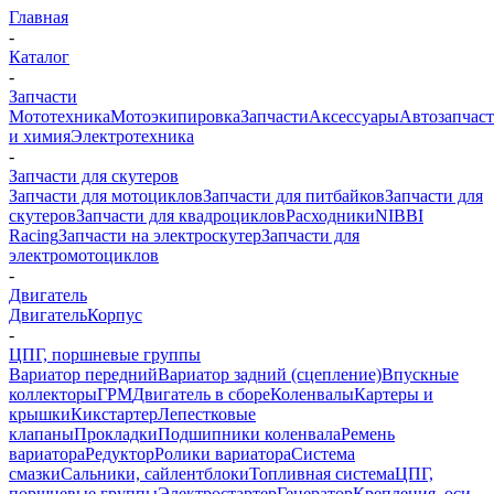
Главная
-
Каталог
-
Запчасти
Мототехника
Мотоэкипировка
Запчасти
Аксессуары
Автозапчас
и химия
Электротехника
-
Запчасти для скутеров
Запчасти для мотоциклов
Запчасти для питбайков
Запчасти для
скутеров
Запчасти для квадроциклов
Расходники
NIBBI
Racing
Запчасти на электроскутер
Запчасти для
электромотоциклов
-
Двигатель
Двигатель
Корпус
-
ЦПГ, поршневые группы
Вариатор передний
Вариатор задний (сцепление)
Впускные
коллекторы
ГРМ
Двигатель в сборе
Коленвалы
Картеры и
крышки
Кикстартер
Лепестковые
клапаны
Прокладки
Подшипники коленвала
Ремень
вариатора
Редуктор
Ролики вариатора
Система
смазки
Сальники, сайлентблоки
Топливная система
ЦПГ,
поршневые группы
Электростартер
Генератор
Крепления, оси