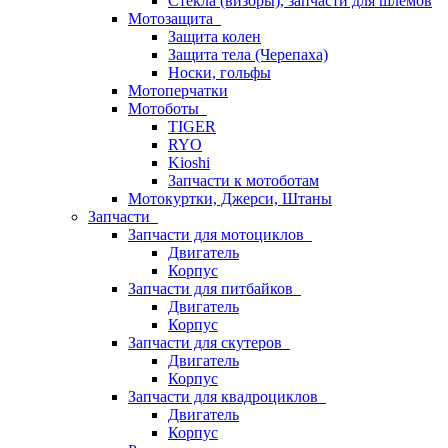
Стёкла (визоры), запчасти для шлемов
Мотозащита
Защита колен
Защита тела (Черепаха)
Носки, гольфы
Мотоперчатки
Мотоботы
TIGER
RYO
Kioshi
Запчасти к мотоботам
Мотокуртки, Джерси, Штаны
Запчасти
Запчасти для мотоциклов
Двигатель
Корпус
Запчасти для питбайков
Двигатель
Корпус
Запчасти для скутеров
Двигатель
Корпус
Запчасти для квадроциклов
Двигатель
Корпус