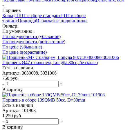
-
Поршень
Кольца
ЦПГ в сборе стандарт
ЦПГ в сборе
тюнинг
Цилиндр
Игольчатые подшипники
Фильтр
По умолчанию
По популярности (убывание)
По популярности (возрастание)
По цене (убывание)
По цене (возрастание)
Поршень Ø47 с пальцем, Longjia 80cc, без колец
Есть в наличии
Артикул: 3030008, 3031006
750
руб.
-
+
В корзину
Поршень в сборе 139QMB 50cc, D=39mm
Есть в наличии
Артикул: 101908
1 250
руб.
-
+
В корзину