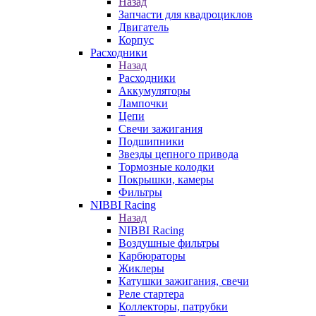
Назад
Запчасти для квадроциклов
Двигатель
Корпус
Расходники
Назад
Расходники
Аккумуляторы
Лампочки
Цепи
Свечи зажигания
Подшипники
Звезды цепного привода
Тормозные колодки
Покрышки, камеры
Фильтры
NIBBI Racing
Назад
NIBBI Racing
Воздушные фильтры
Карбюраторы
Жиклеры
Катушки зажигания, свечи
Реле стартера
Коллекторы, патрубки