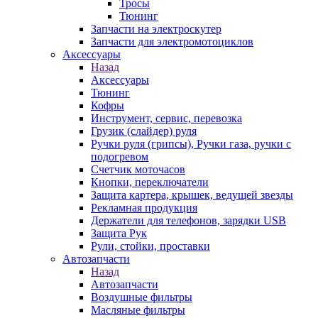
Тросы
Тюнинг
Запчасти на электроскутер
Запчасти для электромотоциклов
Аксессуары
Назад
Аксессуары
Тюнинг
Кофры
Инструмент, сервис, перевозка
Грузик (слайдер) руля
Ручки руля (грипсы), Ручки газа, ручки с
подогревом
Счетчик моточасов
Кнопки, переключатели
Защита картера, крышек, ведущей звезды
Рекламная продукция
Держатели для телефонов, зарядки USB
Защита Рук
Рули, стойки, проставки
Автозапчасти
Назад
Автозапчасти
Воздушные фильтры
Масляные фильтры