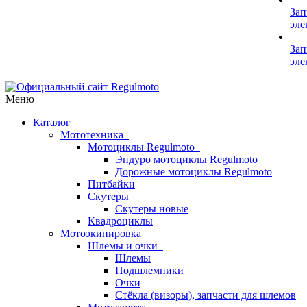
Зап
эле
Зап
эле
Меню
Каталог
Мототехника
Мотоциклы Regulmoto
Эндуро мотоциклы Regulmoto
Дорожные мотоциклы Regulmoto
Питбайки
Скутеры
Скутеры новые
Квадроциклы
Мотоэкипировка
Шлемы и очки
Шлемы
Подшлемники
Очки
Стёкла (визоры), запчасти для шлемов