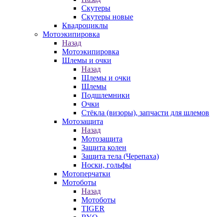
Скутеры
Скутеры новые
Квадроциклы
Мотоэкипировка
Назад
Мотоэкипировка
Шлемы и очки
Назад
Шлемы и очки
Шлемы
Подшлемники
Очки
Стёкла (визоры), запчасти для шлемов
Мотозащита
Назад
Мотозащита
Защита колен
Защита тела (Черепаха)
Носки, гольфы
Мотоперчатки
Мотоботы
Назад
Мотоботы
TIGER