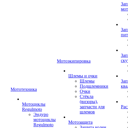
Зап
мот
Зап
пит
Зап
ску
Мотоэкипировка
Шлемы и очки
Шлемы
Зап
Подшлемники
ква
Мототехника
Очки
Стёкла
(визоры),
Мотоциклы
запчасти для
Рас
Regulmoto
шлемов
Эндуро
мотоциклы
Мотозащита
Regulmoto
Защита колен