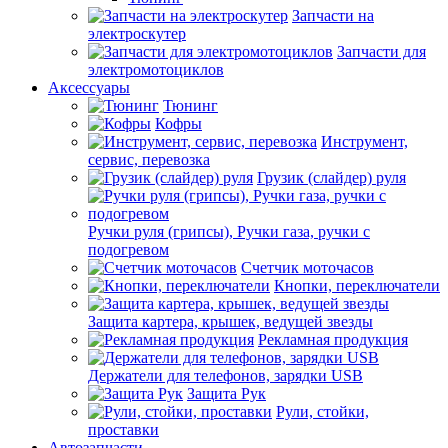
Запчасти на
электроскутер
Запчасти для
электромотоциклов
Аксессуары
Тюнинг
Кофры
Инструмент,
сервис, перевозка
Грузик (слайдер) руля
Ручки руля (грипсы), Ручки газа, ручки с
подогревом
Счетчик моточасов
Кнопки, переключатели
Защита картера, крышек, ведущей звезды
Рекламная продукция
Держатели для телефонов, зарядки USB
Защита Рук
Рули, стойки,
проставки
Автозапчасти