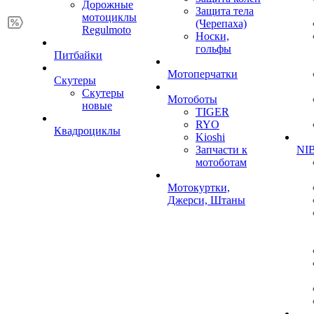
Дорожные
Защита тела
мотоциклы
(Черепаха)
Regulmoto
Носки,
гольфы
Питбайки
Мотоперчатки
Скутеры
Скутеры
Мотоботы
новые
TIGER
RYO
Квадроциклы
Kioshi
Запчасти к
NIB
мотоботам
Мотокуртки,
Джерси, Штаны