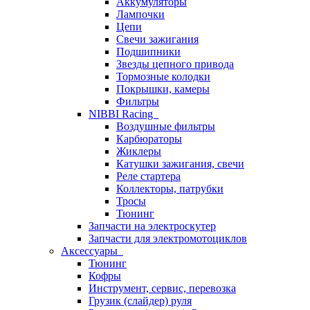
Аккумуляторы
Лампочки
Цепи
Свечи зажигания
Подшипники
Звезды цепного привода
Тормозные колодки
Покрышки, камеры
Фильтры
NIBBI Racing
Воздушные фильтры
Карбюраторы
Жиклеры
Катушки зажигания, свечи
Реле стартера
Коллекторы, патрубки
Тросы
Тюнинг
Запчасти на электроскутер
Запчасти для электромотоциклов
Аксессуары
Тюнинг
Кофры
Инструмент, сервис, перевозка
Грузик (слайдер) руля