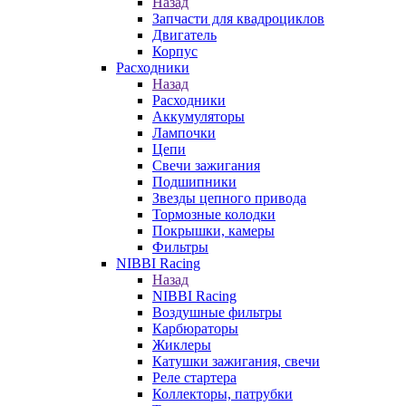
Назад
Запчасти для квадроциклов
Двигатель
Корпус
Расходники
Назад
Расходники
Аккумуляторы
Лампочки
Цепи
Свечи зажигания
Подшипники
Звезды цепного привода
Тормозные колодки
Покрышки, камеры
Фильтры
NIBBI Racing
Назад
NIBBI Racing
Воздушные фильтры
Карбюраторы
Жиклеры
Катушки зажигания, свечи
Реле стартера
Коллекторы, патрубки