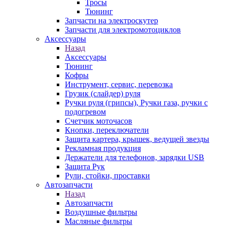
Тросы
Тюнинг
Запчасти на электроскутер
Запчасти для электромотоциклов
Аксессуары
Назад
Аксессуары
Тюнинг
Кофры
Инструмент, сервис, перевозка
Грузик (слайдер) руля
Ручки руля (грипсы), Ручки газа, ручки с
подогревом
Счетчик моточасов
Кнопки, переключатели
Защита картера, крышек, ведущей звезды
Рекламная продукция
Держатели для телефонов, зарядки USB
Защита Рук
Рули, стойки, проставки
Автозапчасти
Назад
Автозапчасти
Воздушные фильтры
Масляные фильтры