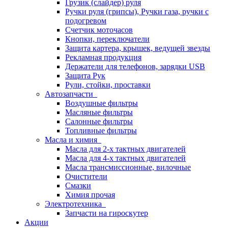
Грузик (слайдер) руля
Ручки руля (грипсы), Ручки газа, ручки с
подогревом
Счетчик моточасов
Кнопки, переключатели
Защита картера, крышек, ведущей звезды
Рекламная продукция
Держатели для телефонов, зарядки USB
Защита Рук
Рули, стойки, проставки
Автозапчасти
Воздушные фильтры
Масляные фильтры
Салонные фильтры
Топливные фильтры
Масла и химия
Масла для 2-х тактных двигателей
Масла для 4-х тактных двигателей
Масла трансмиссионные, вилочные
Очистители
Смазки
Химия прочая
Электротехника
Запчасти на гироскутер
Акции