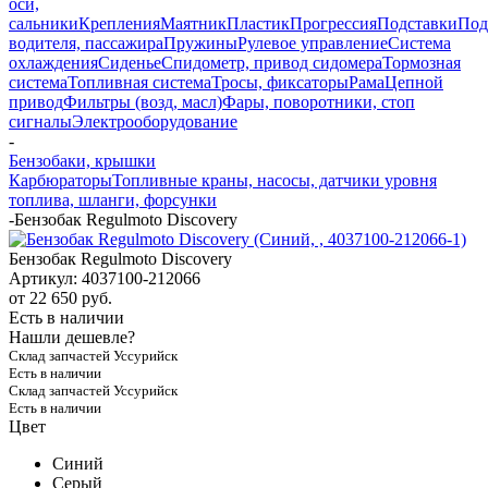
оси,
сальники
Крепления
Маятник
Пластик
Прогрессия
Подставки
Под
водителя, пассажира
Пружины
Рулевое управление
Система
охлаждения
Сиденье
Спидометр, привод сидомера
Тормозная
система
Топливная система
Тросы, фиксаторы
Рама
Цепной
привод
Фильтры (возд, масл)
Фары, поворотники, стоп
сигналы
Электрооборудование
-
Бензобаки, крышки
Карбюраторы
Топливные краны, насосы, датчики уровня
топлива, шланги, форсунки
-
Бензобак Regulmoto Discovery
Бензобак Regulmoto Discovery
Артикул:
4037100-212066
от
22 650 руб.
Есть в наличии
Нашли дешевле?
Склад запчастей Уссурийск
Есть в наличии
Склад запчастей Уссурийск
Есть в наличии
Цвет
Синий
Серый