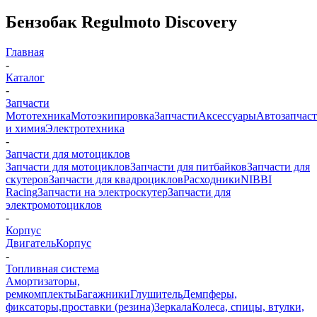
Бензобак Regulmoto Discovery
Главная
-
Каталог
-
Запчасти
Мототехника
Мотоэкипировка
Запчасти
Аксессуары
Автозапчас
и химия
Электротехника
-
Запчасти для мотоциклов
Запчасти для мотоциклов
Запчасти для питбайков
Запчасти для
скутеров
Запчасти для квадроциклов
Расходники
NIBBI
Racing
Запчасти на электроскутер
Запчасти для
электромотоциклов
-
Корпус
Двигатель
Корпус
-
Топливная система
Амортизаторы,
ремкомплекты
Багажники
Глушитель
Демпферы,
фиксаторы,проставки (резина)
Зеркала
Колеса, спицы, втулки,