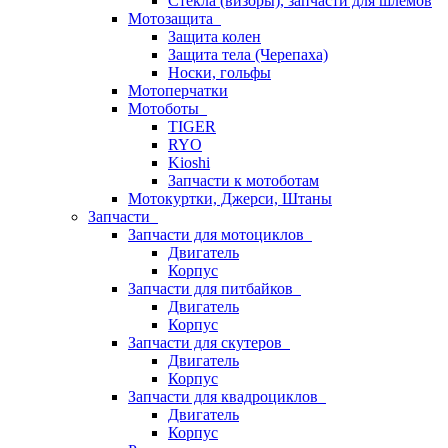
Стёкла (визоры), запчасти для шлемов
Мотозащита
Защита колен
Защита тела (Черепаха)
Носки, гольфы
Мотоперчатки
Мотоботы
TIGER
RYO
Kioshi
Запчасти к мотоботам
Мотокуртки, Джерси, Штаны
Запчасти
Запчасти для мотоциклов
Двигатель
Корпус
Запчасти для питбайков
Двигатель
Корпус
Запчасти для скутеров
Двигатель
Корпус
Запчасти для квадроциклов
Двигатель
Корпус