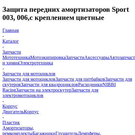
Защита передних амортизаторов Sport
003, 006,с креплением цветные
Главная
-
Каталог
-
Запчасти
Мототехника
Мотоэкипировка
Запчасти
Аксессуары
Автозапчас
и химия
Электротехника
-
Запчасти для мотоциклов
Запчасти для мотоциклов
Запчасти для питбайков
Запчасти для
скутеров
Запчасти для квадроциклов
Расходники
NIBBI
Racing
Запчасти на электроскутер
Запчасти для
электромотоциклов
-
Корпус
Двигатель
Корпус
-
Пластик
Амортизаторы,
ремкомплекты
Багажники
Глушитель
Демпферы,