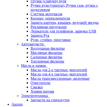
Грузик (слайдер) руля
Ручки руля (грипсы), Ручки газа, ручки с
подогревом
Счетчик моточасов
Кнопки, переключатели
Защита картера, крышек, ведущей звезды
Рекламная продукция
Держатели для телефонов, зарядки USB
Защита Рук
Рули, стойки, проставки
Автозапчасти
Воздушные фильтры
Масляные фильтры
Салонные фильтры
Топливные фильтры
Масла и химия
Масла для 2-х тактных двигателей
Масла для 4-х тактных двигателей
Масла трансмиссионные, вилочные
Очистители
Смазки
Химия прочая
Электротехника
Запчасти на гироскутер
Акции