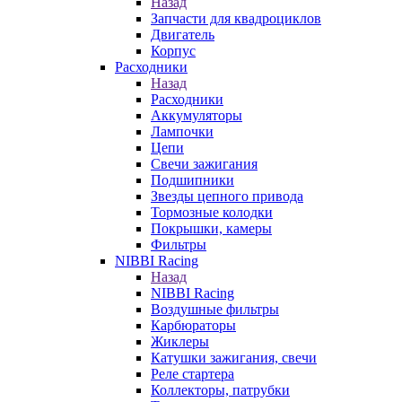
Назад
Запчасти для квадроциклов
Двигатель
Корпус
Расходники
Назад
Расходники
Аккумуляторы
Лампочки
Цепи
Свечи зажигания
Подшипники
Звезды цепного привода
Тормозные колодки
Покрышки, камеры
Фильтры
NIBBI Racing
Назад
NIBBI Racing
Воздушные фильтры
Карбюраторы
Жиклеры
Катушки зажигания, свечи
Реле стартера
Коллекторы, патрубки