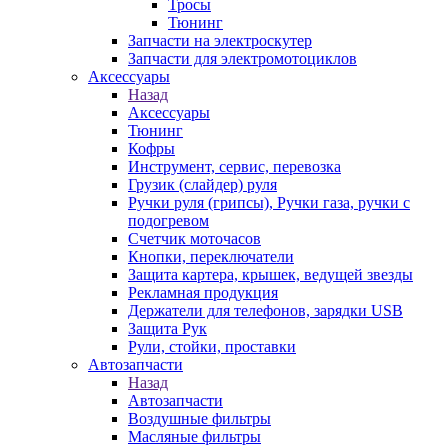
Тросы
Тюнинг
Запчасти на электроскутер
Запчасти для электромотоциклов
Аксессуары
Назад
Аксессуары
Тюнинг
Кофры
Инструмент, сервис, перевозка
Грузик (слайдер) руля
Ручки руля (грипсы), Ручки газа, ручки с
подогревом
Счетчик моточасов
Кнопки, переключатели
Защита картера, крышек, ведущей звезды
Рекламная продукция
Держатели для телефонов, зарядки USB
Защита Рук
Рули, стойки, проставки
Автозапчасти
Назад
Автозапчасти
Воздушные фильтры
Масляные фильтры