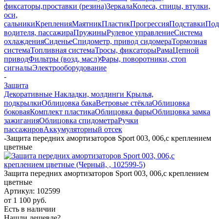
фиксаторы,проставки (резина)
Зеркала
Колеса, спицы, втулки,
оси,
сальники
Крепления
Маятник
Пластик
Прогрессия
Подставки
Под
водителя, пассажира
Пружины
Рулевое управление
Система
охлаждения
Сиденье
Спидометр, привод сидомера
Тормозная
система
Топливная система
Тросы, фиксаторы
Рама
Цепной
привод
Фильтры (возд, масл)
Фары, поворотники, стоп
сигналы
Электрооборудование
-
Защита
Декоративные Накладки, молдинги
Крылья,
подкрылки
Облицовка бака
Ветровые стёкла
Облицовка
боковая
Комплект пластика
Облицовка фары
Облицовка замка
зажигания
Облицовка спидометра
Ручки
пассажиров
Аккумуляторный отсек
-
Защита передних амортизаторов Sport 003, 006,с креплением
цветные
Защита передних амортизаторов Sport 003, 006,с креплением
цветные
Артикул:
102599
от
1 100 руб.
Есть в наличии
Нашли дешевле?