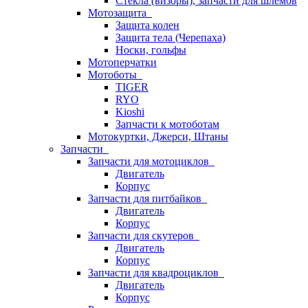
Стёкла (визоры), запчасти для шлемов
Мотозащита
Защита колен
Защита тела (Черепаха)
Носки, гольфы
Мотоперчатки
Мотоботы
TIGER
RYO
Kioshi
Запчасти к мотоботам
Мотокуртки, Джерси, Штаны
Запчасти
Запчасти для мотоциклов
Двигатель
Корпус
Запчасти для питбайков
Двигатель
Корпус
Запчасти для скутеров
Двигатель
Корпус
Запчасти для квадроциклов
Двигатель
Корпус