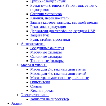
Грузик (слайдер) руля
Ручки руля (грипсы), Ручки газа, ручки с
подогревом
Счетчик моточасов
Кнопки, переключатели
Защита картера, крышек, ведущей звезды
Рекламная продукция
Держатели для телефонов, зарядки USB
Защита Рук
Рули, стойки, проставки
Автозапчасти
Воздушные фильтры
Масляные фильтры
Салонные фильтры
Топливные фильтры
Масла и химия
Масла для 2-х тактных двигателей
Масла для 4-х тактных двигателей
Масла трансмиссионные, вилочные
Очистители
Смазки
Химия прочая
Электротехника
Запчасти на гироскутер
Акции