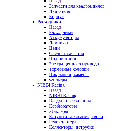
Назад
Запчасти для квадроциклов
Двигатель
Корпус
Расходники
Назад
Расходники
Аккумуляторы
Лампочки
Цепи
Свечи зажигания
Подшипники
Звезды цепного привода
Тормозные колодки
Покрышки, камеры
Фильтры
NIBBI Racing
Назад
NIBBI Racing
Воздушные фильтры
Карбюраторы
Жиклеры
Катушки зажигания, свечи
Реле стартера
Коллекторы, патрубки