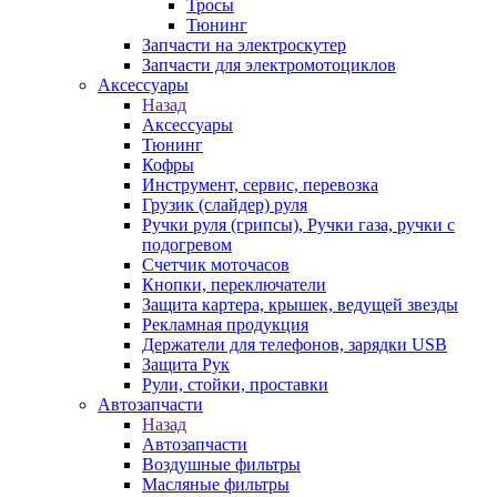
Тросы
Тюнинг
Запчасти на электроскутер
Запчасти для электромотоциклов
Аксессуары
Назад
Аксессуары
Тюнинг
Кофры
Инструмент, сервис, перевозка
Грузик (слайдер) руля
Ручки руля (грипсы), Ручки газа, ручки с
подогревом
Счетчик моточасов
Кнопки, переключатели
Защита картера, крышек, ведущей звезды
Рекламная продукция
Держатели для телефонов, зарядки USB
Защита Рук
Рули, стойки, проставки
Автозапчасти
Назад
Автозапчасти
Воздушные фильтры
Масляные фильтры