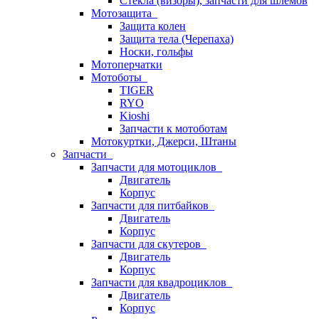
Стёкла (визоры), запчасти для шлемов
Мотозащита
Защита колен
Защита тела (Черепаха)
Носки, гольфы
Мотоперчатки
Мотоботы
TIGER
RYO
Kioshi
Запчасти к мотоботам
Мотокуртки, Джерси, Штаны
Запчасти
Запчасти для мотоциклов
Двигатель
Корпус
Запчасти для питбайков
Двигатель
Корпус
Запчасти для скутеров
Двигатель
Корпус
Запчасти для квадроциклов
Двигатель
Корпус