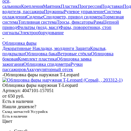
оси,
сальники
Крепления
Маятник
Пластик
Прогрессия
Подставки
Под
водителя, пассажира
Пружины
Рулевое управление
Система
охлаждения
Сиденье
Спидометр, привод сидомера
Тормозная
система
Топливная система
Тросы, фиксаторы
Рама
Цепной
привод
Фильтры (возд, масл)
Фары, поворотники, стоп
сигналы
Электрооборудование
-
Облицовка фары
Декоративные Накладки, молдинги
Защита
Крылья,
подкрылки
Облицовка бака
Ветровые стёкла
Облицовка
боковая
Комплект пластика
Облицовка замка
зажигания
Облицовка спидометра
Ручки
пассажиров
Аккумуляторный отсек
-
Облицовка фары наружная T-Leopard
Облицовка фары наружная T-Leopard
Артикул:
4047101-157051
от
650 руб.
Есть в наличии
Нашли дешевле?
Склад запчастей Уссурийск
Есть в наличии
Цвет