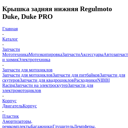
Крышка задняя нижняя Regulmoto
Duke, Duke PRO
Главная
-
Каталог
-
Запчасти
Мототехника
Мотоэкипировка
Запчасти
Аксессуары
Автозапчас
и химия
Электротехника
-
Запчасти для мотоциклов
Запчасти для мотоциклов
Запчасти для питбайков
Запчасти для
скутеров
Запчасти для квадроциклов
Расходники
NIBBI
Racing
Запчасти на электроскутер
Запчасти для
электромотоциклов
-
Корпус
Двигатель
Корпус
-
Пластик
Амортизаторы,
ремкомплекты
Багажники
Глушитель
Демпферы,