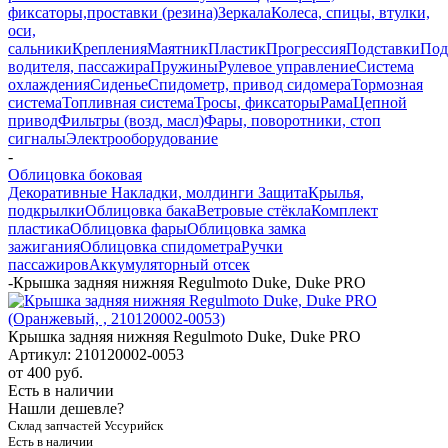
фиксаторы,проставки (резина)
Зеркала
Колеса, спицы, втулки,
оси,
сальники
Крепления
Маятник
Пластик
Прогрессия
Подставки
Под
водителя, пассажира
Пружины
Рулевое управление
Система
охлаждения
Сиденье
Спидометр, привод сидомера
Тормозная
система
Топливная система
Тросы, фиксаторы
Рама
Цепной
привод
Фильтры (возд, масл)
Фары, поворотники, стоп
сигналы
Электрооборудование
-
Облицовка боковая
Декоративные Накладки, молдинги
Защита
Крылья,
подкрылки
Облицовка бака
Ветровые стёкла
Комплект
пластика
Облицовка фары
Облицовка замка
зажигания
Облицовка спидометра
Ручки
пассажиров
Аккумуляторный отсек
-
Крышка задняя нижняя Regulmoto Duke, Duke PRO
Крышка задняя нижняя Regulmoto Duke, Duke PRO
Артикул:
210120002-0053
от
400 руб.
Есть в наличии
Нашли дешевле?
Склад запчастей Уссурийск
Есть в наличии