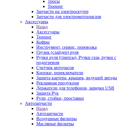
Тросы
Тюнинг
Запчасти на электроскутер
Запчасти для электромотоциклов
Аксессуары
Назад
Аксессуары
Тюнинг
Кофры
Инструмент, сервис, перевозка
Грузик (слайдер) руля
Ручки руля (грипсы), Ручки газа, ручки с
подогревом
Счетчик моточасов
Кнопки, переключатели
Защита картера, крышек, ведущей звезды
Рекламная продукция
Держатели для телефонов, зарядки USB
Защита Рук
Рули, стойки, проставки
Автозапчасти
Назад
Автозапчасти
Воздушные фильтры
Масляные фильтры