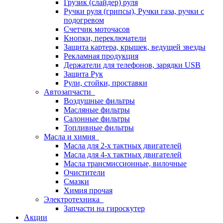
Грузик (слайдер) руля
Ручки руля (грипсы), Ручки газа, ручки с
подогревом
Счетчик моточасов
Кнопки, переключатели
Защита картера, крышек, ведущей звезды
Рекламная продукция
Держатели для телефонов, зарядки USB
Защита Рук
Рули, стойки, проставки
Автозапчасти
Воздушные фильтры
Масляные фильтры
Салонные фильтры
Топливные фильтры
Масла и химия
Масла для 2-х тактных двигателей
Масла для 4-х тактных двигателей
Масла трансмиссионные, вилочные
Очистители
Смазки
Химия прочая
Электротехника
Запчасти на гироскутер
Акции