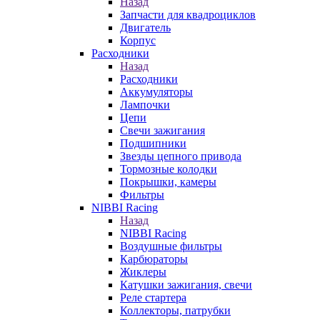
Назад
Запчасти для квадроциклов
Двигатель
Корпус
Расходники
Назад
Расходники
Аккумуляторы
Лампочки
Цепи
Свечи зажигания
Подшипники
Звезды цепного привода
Тормозные колодки
Покрышки, камеры
Фильтры
NIBBI Racing
Назад
NIBBI Racing
Воздушные фильтры
Карбюраторы
Жиклеры
Катушки зажигания, свечи
Реле стартера
Коллекторы, патрубки