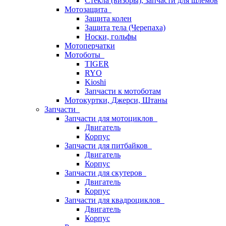
Стёкла (визоры), запчасти для шлемов
Мотозащита
Защита колен
Защита тела (Черепаха)
Носки, гольфы
Мотоперчатки
Мотоботы
TIGER
RYO
Kioshi
Запчасти к мотоботам
Мотокуртки, Джерси, Штаны
Запчасти
Запчасти для мотоциклов
Двигатель
Корпус
Запчасти для питбайков
Двигатель
Корпус
Запчасти для скутеров
Двигатель
Корпус
Запчасти для квадроциклов
Двигатель
Корпус