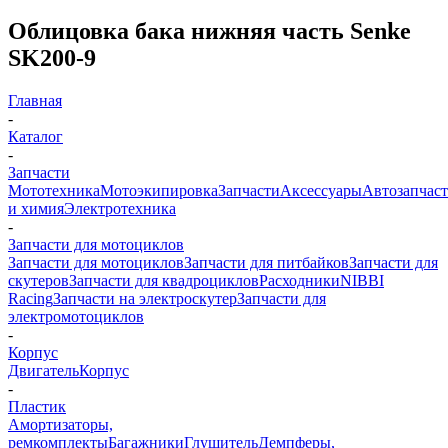
Облицовка бака нижняя часть Senke
SK200-9
Главная
-
Каталог
-
Запчасти
Мототехника
Мотоэкипировка
Запчасти
Аксессуары
Автозапчас
и химия
Электротехника
-
Запчасти для мотоциклов
Запчасти для мотоциклов
Запчасти для питбайков
Запчасти для
скутеров
Запчасти для квадроциклов
Расходники
NIBBI
Racing
Запчасти на электроскутер
Запчасти для
электромотоциклов
-
Корпус
Двигатель
Корпус
-
Пластик
Амортизаторы,
ремкомплекты
Багажники
Глушитель
Демпферы,