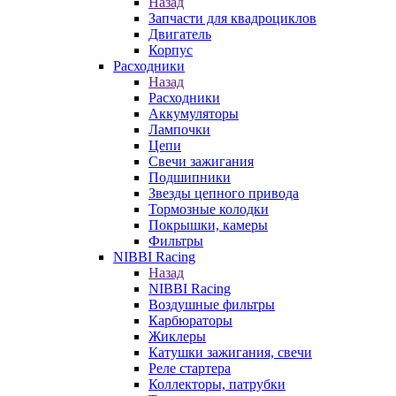
Назад
Запчасти для квадроциклов
Двигатель
Корпус
Расходники
Назад
Расходники
Аккумуляторы
Лампочки
Цепи
Свечи зажигания
Подшипники
Звезды цепного привода
Тормозные колодки
Покрышки, камеры
Фильтры
NIBBI Racing
Назад
NIBBI Racing
Воздушные фильтры
Карбюраторы
Жиклеры
Катушки зажигания, свечи
Реле стартера
Коллекторы, патрубки