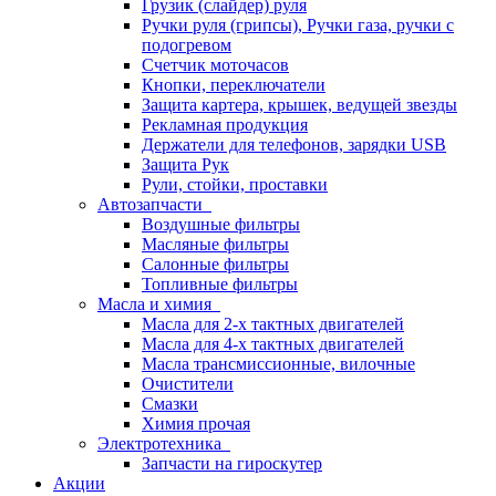
Грузик (слайдер) руля
Ручки руля (грипсы), Ручки газа, ручки с
подогревом
Счетчик моточасов
Кнопки, переключатели
Защита картера, крышек, ведущей звезды
Рекламная продукция
Держатели для телефонов, зарядки USB
Защита Рук
Рули, стойки, проставки
Автозапчасти
Воздушные фильтры
Масляные фильтры
Салонные фильтры
Топливные фильтры
Масла и химия
Масла для 2-х тактных двигателей
Масла для 4-х тактных двигателей
Масла трансмиссионные, вилочные
Очистители
Смазки
Химия прочая
Электротехника
Запчасти на гироскутер
Акции