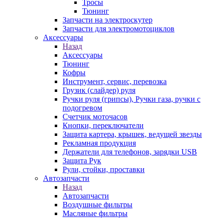
Тросы
Тюнинг
Запчасти на электроскутер
Запчасти для электромотоциклов
Аксессуары
Назад
Аксессуары
Тюнинг
Кофры
Инструмент, сервис, перевозка
Грузик (слайдер) руля
Ручки руля (грипсы), Ручки газа, ручки с
подогревом
Счетчик моточасов
Кнопки, переключатели
Защита картера, крышек, ведущей звезды
Рекламная продукция
Держатели для телефонов, зарядки USB
Защита Рук
Рули, стойки, проставки
Автозапчасти
Назад
Автозапчасти
Воздушные фильтры
Масляные фильтры