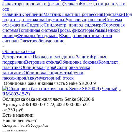
фиксаторы,проставки (резина)
Зеркала
Колеса, спицы, втулки,
оси,
сальники
Крепления
Маятник
Пластик
Прогрессия
Подставки
Под
водителя, пассажира
Пружины
Рулевое управление
Система
охлаждения
Сиденье
Спидометр, привод сидомера
Тормозная
система
Топливная система
Тросы, фиксаторы
Рама
Цепной
привод
Фильтры (возд, масл)
Фары, поворотники, стоп
сигналы
Электрооборудование
-
Облицовка бака
Декоративные Накладки, молдинги
Защита
Крылья,
подкрылки
Ветровые стёкла
Облицовка боковая
Комплект
пластика
Облицовка фары
Облицовка замка
зажигания
Облицовка спидометра
Ручки
пассажиров
Аккумуляторный отсек
-
Облицовка бака нижняя часть Senke SK200-9
Облицовка бака нижняя часть Senke SK200-9
Артикул:
4061900-001522, 4061900-002522
от
750 руб.
Есть в наличии
Нашли дешевле?
Склад запчастей Уссурийск
Есть в наличии