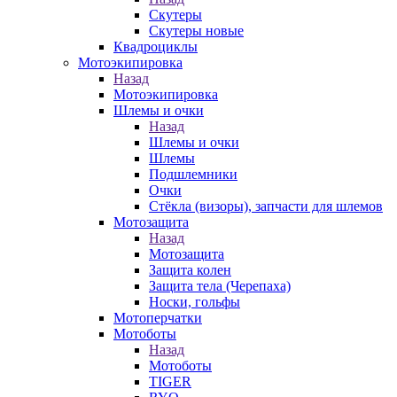
Скутеры
Скутеры новые
Квадроциклы
Мотоэкипировка
Назад
Мотоэкипировка
Шлемы и очки
Назад
Шлемы и очки
Шлемы
Подшлемники
Очки
Стёкла (визоры), запчасти для шлемов
Мотозащита
Назад
Мотозащита
Защита колен
Защита тела (Черепаха)
Носки, гольфы
Мотоперчатки
Мотоботы
Назад
Мотоботы
TIGER