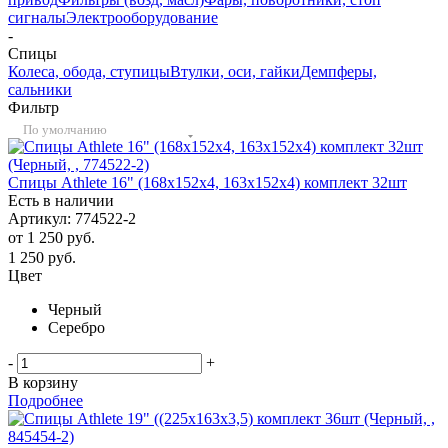
сигналы
Электрооборудование
-
Спицы
Колеса, обода, ступицы
Втулки, оси, гайки
Демпферы,
сальники
Фильтр
По умолчанию
Спицы Athlete 16" (168х152х4, 163х152х4) комплект 32шт
Есть в наличии
Артикул: 774522-2
от
1 250 руб.
1 250
руб.
Цвет
Черный
Серебро
-
+
В корзину
Подробнее