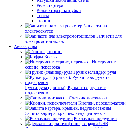
Катушки зажигания, свечи
Реле стартера
Коллекторы, патрубки
Тросы
Тюнинг
Запчасти на
электроскутер
Запчасти для
электромотоциклов
Аксессуары
Тюнинг
Кофры
Инструмент,
сервис, перевозка
Грузик (слайдер) руля
Ручки руля (грипсы), Ручки газа, ручки с
подогревом
Счетчик моточасов
Кнопки, переключатели
Защита картера, крышек, ведущей звезды
Рекламная продукция