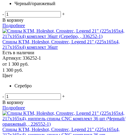
Черный/оранжевый
-
+
В корзину
Подробнее
Спицы KTM, Holeshot, Crosstrec, Legend 21" (225х165х4,
217х165х4) комплект 36шт
Есть в наличии
Артикул: 336252-1
от
1 300 руб.
1 300
руб.
Цвет
Серебро
-
+
В корзину
Подробнее
Спицы KTM, Holeshot, Crosstrec, Legend 21" (225х165х4,
217х165х4), ниппель cпицы CNC комплект 36 шт