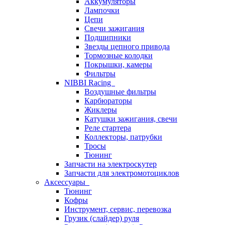
Аккумуляторы
Лампочки
Цепи
Свечи зажигания
Подшипники
Звезды цепного привода
Тормозные колодки
Покрышки, камеры
Фильтры
NIBBI Racing
Воздушные фильтры
Карбюраторы
Жиклеры
Катушки зажигания, свечи
Реле стартера
Коллекторы, патрубки
Тросы
Тюнинг
Запчасти на электроскутер
Запчасти для электромотоциклов
Аксессуары
Тюнинг
Кофры
Инструмент, сервис, перевозка
Грузик (слайдер) руля