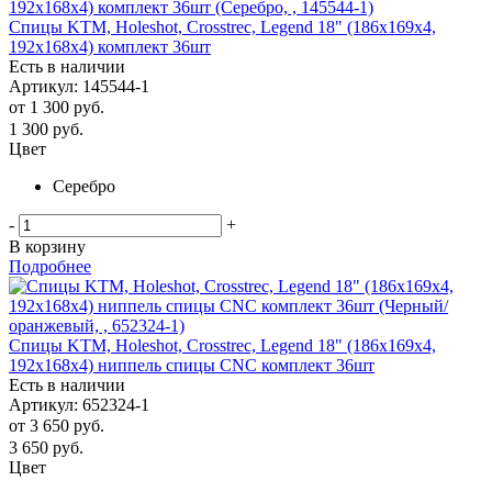
Спицы KTM, Holeshot, Crosstrec, Legend 18" (186х169х4,
192х168х4) комплект 36шт
Есть в наличии
Артикул: 145544-1
от
1 300 руб.
1 300
руб.
Цвет
Серебро
-
+
В корзину
Подробнее
Спицы KTM, Holeshot, Crosstrec, Legend 18" (186х169х4,
192х168х4) ниппель cпицы CNC комплект 36шт
Есть в наличии
Артикул: 652324-1
от
3 650 руб.
3 650
руб.
Цвет