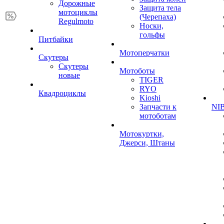
Дорожные
Защита тела
мотоциклы
(Черепаха)
Regulmoto
Носки,
гольфы
Питбайки
Мотоперчатки
Скутеры
Скутеры
Мотоботы
новые
TIGER
RYO
Квадроциклы
Kioshi
Запчасти к
NIB
мотоботам
Мотокуртки,
Джерси, Штаны