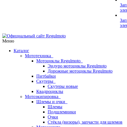
Зап
эле
Зап
эле
Меню
Каталог
Мототехника
Мотоциклы Regulmoto
Эндуро мотоциклы Regulmoto
Дорожные мотоциклы Regulmoto
Питбайки
Скутеры
Скутеры новые
Квадроциклы
Мотоэкипировка
Шлемы и очки
Шлемы
Подшлемники
Очки
Стёкла (визоры), запчасти для шлемов