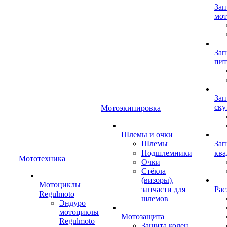
Зап
мот
Зап
пит
Зап
ску
Мотоэкипировка
Шлемы и очки
Шлемы
Зап
Подшлемники
ква
Мототехника
Очки
Стёкла
(визоры),
Мотоциклы
запчасти для
Рас
Regulmoto
шлемов
Эндуро
мотоциклы
Мотозащита
Regulmoto
Защита колен