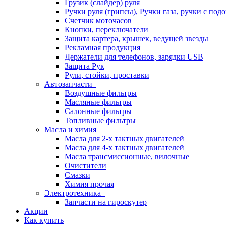
Грузик (слайдер) руля
Ручки руля (грипсы), Ручки газа, ручки с под
Счетчик моточасов
Кнопки, переключатели
Защита картера, крышек, ведущей звезды
Рекламная продукция
Держатели для телефонов, зарядки USB
Защита Рук
Рули, стойки, проставки
Автозапчасти
Воздушные фильтры
Масляные фильтры
Салонные фильтры
Топливные фильтры
Масла и химия
Масла для 2-х тактных двигателей
Масла для 4-х тактных двигателей
Масла трансмиссионные, вилочные
Очистители
Смазки
Химия прочая
Электротехника
Запчасти на гироскутер
Акции
Как купить