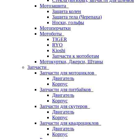
Стёкла (визоры), запчасти для шлемов
Мотозащита
Защита колен
Защита тела (Черепаха)
Носки, гольфы
Мотоперчатки
Мотоботы
TIGER
RYO
Kioshi
Запчасти к мотоботам
Мотокуртки, Джерси, Штаны
Запчасти
Запчасти для мотоциклов
Двигатель
Корпус
Запчасти для питбайков
Двигатель
Корпус
Запчасти для скутеров
Двигатель
Корпус
Запчасти для квадроциклов
Двигатель
Корпус