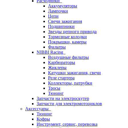
Расходники
Аккумуляторы
Лампочки
Цепи
Свечи зажигания
Подшипники
Звезды цепного привода
Тормозные колодки
Покрышки, камеры
Фильтры
NIBBI Racing
Воздушные фильтры
Карбюраторы
Жиклеры
Катушки зажигания, свечи
Реле стартера
Коллекторы, патрубки
Тросы
Тюнинг
Запчасти на электроскутер
Запчасти для электромотоциклов
Аксессуары
Тюнинг
Кофры
Инструмент, сервис, перевозка