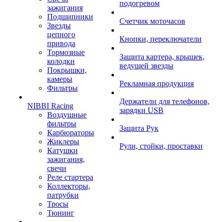
подогревом
зажигания
Подшипники
Счетчик моточасов
Звезды
цепного
Кнопки, переключатели
привода
Тормозные
Защита картера, крышек,
колодки
ведущей звезды
Покрышки,
камеры
Рекламная продукция
Фильтры
Держатели для телефонов,
NIBBI Racing
зарядки USB
Воздушные
фильтры
Защита Рук
Карбюраторы
Жиклеры
Рули, стойки, проставки
Катушки
зажигания,
свечи
Реле стартера
Коллекторы,
патрубки
Тросы
Тюнинг