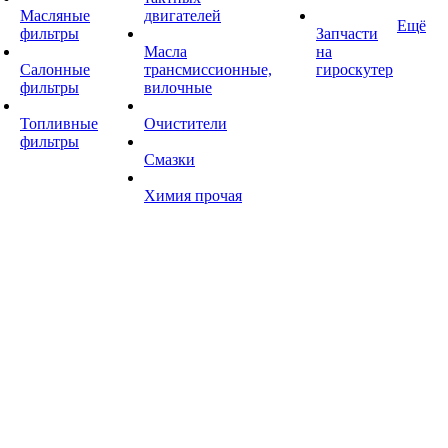
Масляные
двигателей
Ещё
фильтры
Запчасти
Масла
на
Салонные
трансмиссионные,
гироскутер
фильтры
вилочные
Топливные
Очистители
фильтры
Смазки
Химия прочая