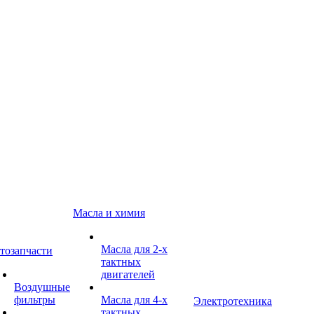
Масла и химия
Масла для 2-х
тозапчасти
тактных
двигателей
Воздушные
фильтры
Масла для 4-х
Электротехника
тактных