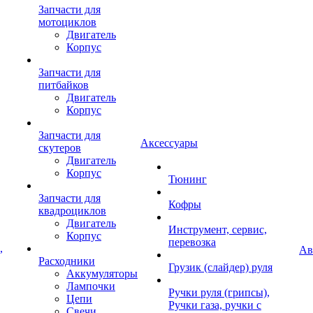
Запчасти для
мотоциклов
Двигатель
Корпус
Запчасти для
питбайков
Двигатель
Корпус
Запчасти для
Аксессуары
скутеров
Двигатель
Корпус
Тюнинг
Запчасти для
Кофры
квадроциклов
Двигатель
Инструмент, сервис,
Корпус
перевозка
,
Ав
Расходники
Грузик (слайдер) руля
Аккумуляторы
Лампочки
Ручки руля (грипсы),
Цепи
Ручки газа, ручки с
Свечи