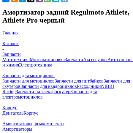
Амортизатор задний Regulmoto Athlete,
Athlete Pro черный
Главная
-
Каталог
-
Запчасти
Мототехника
Мотоэкипировка
Запчасти
Аксессуары
Автозапчас
и химия
Электротехника
-
Запчасти для мотоциклов
Запчасти для мотоциклов
Запчасти для питбайков
Запчасти для
скутеров
Запчасти для квадроциклов
Расходники
NIBBI
Racing
Запчасти на электроскутер
Запчасти для
электромотоциклов
-
Корпус
Двигатель
Корпус
-
Амортизаторы, ремкомплекты
Амортизаторы,