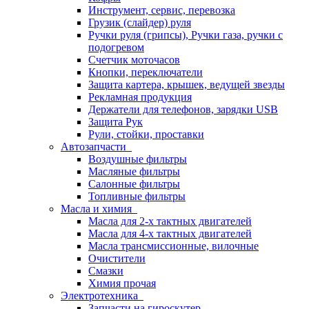
Инструмент, сервис, перевозка
Грузик (слайдер) руля
Ручки руля (грипсы), Ручки газа, ручки с
подогревом
Счетчик моточасов
Кнопки, переключатели
Защита картера, крышек, ведущей звезды
Рекламная продукция
Держатели для телефонов, зарядки USB
Защита Рук
Рули, стойки, проставки
Автозапчасти
Воздушные фильтры
Масляные фильтры
Салонные фильтры
Топливные фильтры
Масла и химия
Масла для 2-х тактных двигателей
Масла для 4-х тактных двигателей
Масла трансмиссионные, вилочные
Очистители
Смазки
Химия прочая
Электротехника
Запчасти на гироскутер