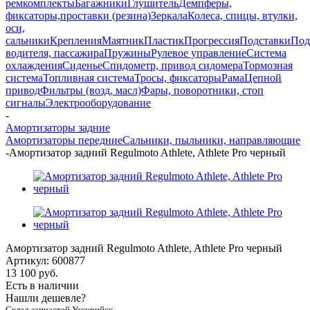
ремкомплекты
Багажники
Глушитель
Демпферы,
фиксаторы,проставки (резина)
Зеркала
Колеса, спицы, втулки,
оси,
сальники
Крепления
Маятник
Пластик
Прогрессия
Подставки
Под
водителя, пассажира
Пружины
Рулевое управление
Система
охлаждения
Сиденье
Спидометр, привод сидомера
Тормозная
система
Топливная система
Тросы, фиксаторы
Рама
Цепной
привод
Фильтры (возд, масл)
Фары, поворотники, стоп
сигналы
Электрооборудование
-
Амортизаторы задние
Амортизаторы передние
Сальники, пыльники, направляющие
-
Амортизатор задний Regulmoto Athlete, Athlete Pro черный
Амортизатор задний Regulmoto Athlete, Athlete Pro черный
Артикул:
600877
13 100
руб.
Есть в наличии
Нашли дешевле?
Склад запчастей Уссурийск