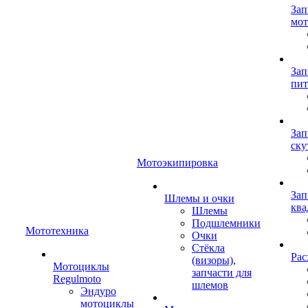
Зап
мот
Зап
пит
Зап
ску
Мотоэкипировка
Зап
Шлемы и очки
ква
Шлемы
Подшлемники
Мототехника
Очки
Стёкла
Рас
(визоры),
Мотоциклы
запчасти для
Regulmoto
шлемов
Эндуро
мотоциклы