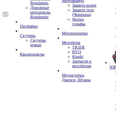
Мотозащита
Regulmoto
Защита колен
Дорожные
Защита тела
мотоциклы
(Черепаха)
Regulmoto
Носки,
гольфы
Питбайки
Мотоперчатки
Скутеры
Скутеры
Мотоботы
новые
TIGER
RYO
Квадроциклы
Kioshi
Запчасти к
мотоботам
NIB
Мотокуртки,
Джерси, Штаны