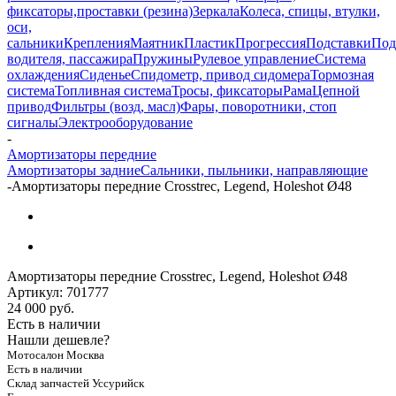
фиксаторы,проставки (резина)
Зеркала
Колеса, спицы, втулки,
оси,
сальники
Крепления
Маятник
Пластик
Прогрессия
Подставки
Под
водителя, пассажира
Пружины
Рулевое управление
Система
охлаждения
Сиденье
Спидометр, привод сидомера
Тормозная
система
Топливная система
Тросы, фиксаторы
Рама
Цепной
привод
Фильтры (возд, масл)
Фары, поворотники, стоп
сигналы
Электрооборудование
-
Амортизаторы передние
Амортизаторы задние
Сальники, пыльники, направляющие
-
Амортизаторы передние Crosstrec, Legend, Holeshot Ø48
Амортизаторы передние Crosstrec, Legend, Holeshot Ø48
Артикул:
701777
24 000
руб.
Есть в наличии
Нашли дешевле?
Мотосалон Москва
Есть в наличии
Склад запчастей Уссурийск