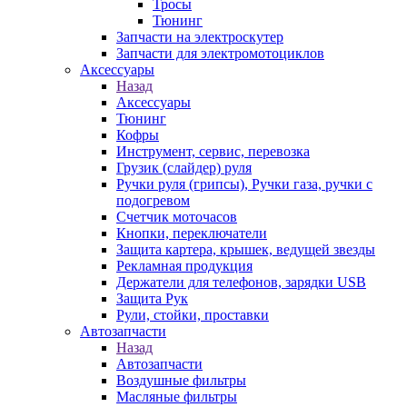
Тросы
Тюнинг
Запчасти на электроскутер
Запчасти для электромотоциклов
Аксессуары
Назад
Аксессуары
Тюнинг
Кофры
Инструмент, сервис, перевозка
Грузик (слайдер) руля
Ручки руля (грипсы), Ручки газа, ручки с
подогревом
Счетчик моточасов
Кнопки, переключатели
Защита картера, крышек, ведущей звезды
Рекламная продукция
Держатели для телефонов, зарядки USB
Защита Рук
Рули, стойки, проставки
Автозапчасти
Назад
Автозапчасти
Воздушные фильтры
Масляные фильтры