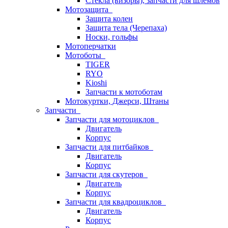
Стёкла (визоры), запчасти для шлемов
Мотозащита
Защита колен
Защита тела (Черепаха)
Носки, гольфы
Мотоперчатки
Мотоботы
TIGER
RYO
Kioshi
Запчасти к мотоботам
Мотокуртки, Джерси, Штаны
Запчасти
Запчасти для мотоциклов
Двигатель
Корпус
Запчасти для питбайков
Двигатель
Корпус
Запчасти для скутеров
Двигатель
Корпус
Запчасти для квадроциклов
Двигатель
Корпус