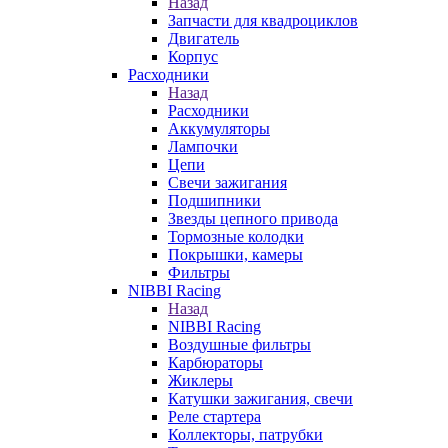
Назад
Запчасти для квадроциклов
Двигатель
Корпус
Расходники
Назад
Расходники
Аккумуляторы
Лампочки
Цепи
Свечи зажигания
Подшипники
Звезды цепного привода
Тормозные колодки
Покрышки, камеры
Фильтры
NIBBI Racing
Назад
NIBBI Racing
Воздушные фильтры
Карбюраторы
Жиклеры
Катушки зажигания, свечи
Реле стартера
Коллекторы, патрубки