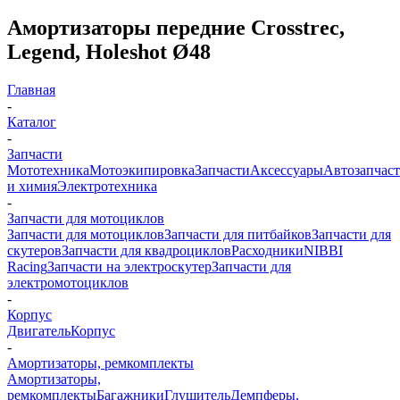
Амортизаторы передние Crosstrec,
Legend, Holeshot Ø48
Главная
-
Каталог
-
Запчасти
Мототехника
Мотоэкипировка
Запчасти
Аксессуары
Автозапчас
и химия
Электротехника
-
Запчасти для мотоциклов
Запчасти для мотоциклов
Запчасти для питбайков
Запчасти для
скутеров
Запчасти для квадроциклов
Расходники
NIBBI
Racing
Запчасти на электроскутер
Запчасти для
электромотоциклов
-
Корпус
Двигатель
Корпус
-
Амортизаторы, ремкомплекты
Амортизаторы,
ремкомплекты
Багажники
Глушитель
Демпферы,