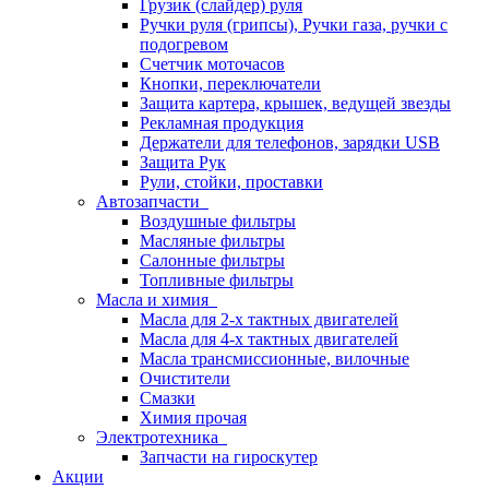
Грузик (слайдер) руля
Ручки руля (грипсы), Ручки газа, ручки с
подогревом
Счетчик моточасов
Кнопки, переключатели
Защита картера, крышек, ведущей звезды
Рекламная продукция
Держатели для телефонов, зарядки USB
Защита Рук
Рули, стойки, проставки
Автозапчасти
Воздушные фильтры
Масляные фильтры
Салонные фильтры
Топливные фильтры
Масла и химия
Масла для 2-х тактных двигателей
Масла для 4-х тактных двигателей
Масла трансмиссионные, вилочные
Очистители
Смазки
Химия прочая
Электротехника
Запчасти на гироскутер
Акции