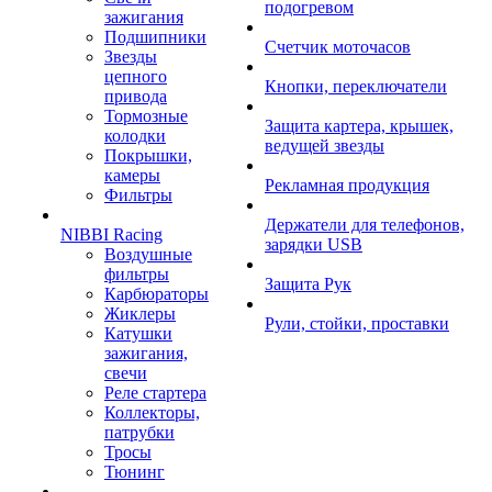
подогревом
зажигания
Подшипники
Счетчик моточасов
Звезды
цепного
Кнопки, переключатели
привода
Тормозные
Защита картера, крышек,
колодки
ведущей звезды
Покрышки,
камеры
Рекламная продукция
Фильтры
Держатели для телефонов,
NIBBI Racing
зарядки USB
Воздушные
фильтры
Защита Рук
Карбюраторы
Жиклеры
Рули, стойки, проставки
Катушки
зажигания,
свечи
Реле стартера
Коллекторы,
патрубки
Тросы
Тюнинг