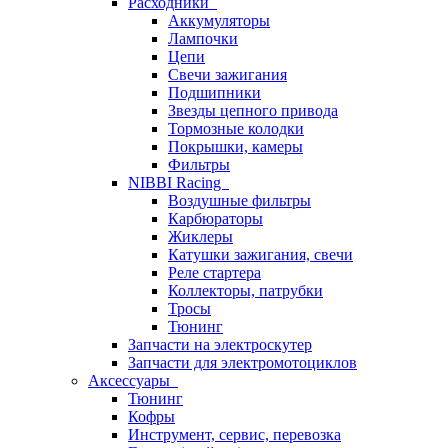
Расходники
Аккумуляторы
Лампочки
Цепи
Свечи зажигания
Подшипники
Звезды цепного привода
Тормозные колодки
Покрышки, камеры
Фильтры
NIBBI Racing
Воздушные фильтры
Карбюраторы
Жиклеры
Катушки зажигания, свечи
Реле стартера
Коллекторы, патрубки
Тросы
Тюнинг
Запчасти на электроскутер
Запчасти для электромотоциклов
Аксессуары
Тюнинг
Кофры
Инструмент, сервис, перевозка