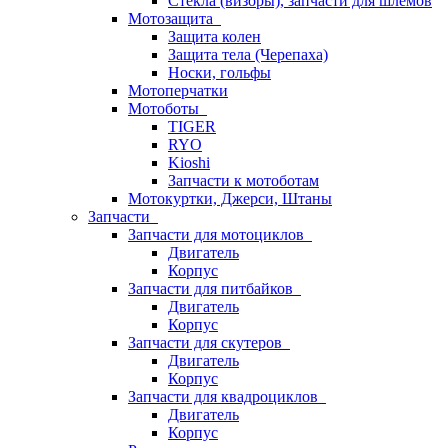
Стёкла (визоры), запчасти для шлемов
Мотозащита
Защита колен
Защита тела (Черепаха)
Носки, гольфы
Мотоперчатки
Мотоботы
TIGER
RYO
Kioshi
Запчасти к мотоботам
Мотокуртки, Джерси, Штаны
Запчасти
Запчасти для мотоциклов
Двигатель
Корпус
Запчасти для питбайков
Двигатель
Корпус
Запчасти для скутеров
Двигатель
Корпус
Запчасти для квадроциклов
Двигатель
Корпус