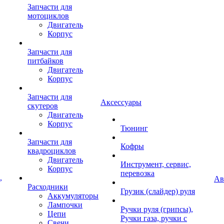
Запчасти для
мотоциклов
Двигатель
Корпус
Запчасти для
питбайков
Двигатель
Корпус
Запчасти для
Аксессуары
скутеров
Двигатель
Корпус
Тюнинг
Запчасти для
Кофры
квадроциклов
Двигатель
Инструмент, сервис,
Корпус
перевозка
,
Ав
Расходники
Грузик (слайдер) руля
Аккумуляторы
Лампочки
Ручки руля (грипсы),
Цепи
Ручки газа, ручки с
Свечи