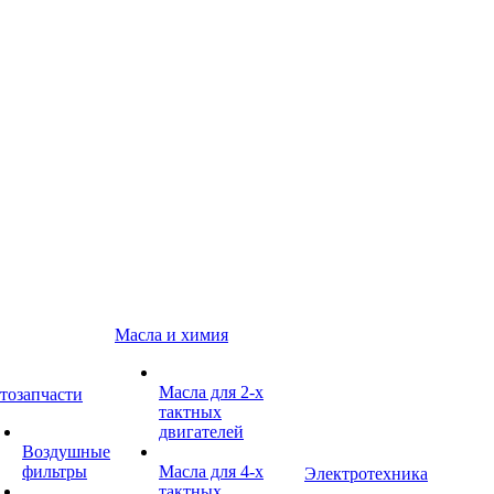
Масла и химия
Масла для 2-х
тозапчасти
тактных
двигателей
Воздушные
фильтры
Масла для 4-х
Электротехника
тактных