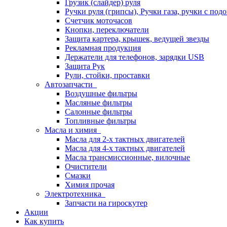
Грузик (слайдер) руля
Ручки руля (грипсы), Ручки газа, ручки с под
Счетчик моточасов
Кнопки, переключатели
Защита картера, крышек, ведущей звезды
Рекламная продукция
Держатели для телефонов, зарядки USB
Защита Рук
Рули, стойки, проставки
Автозапчасти
Воздушные фильтры
Масляные фильтры
Салонные фильтры
Топливные фильтры
Масла и химия
Масла для 2-х тактных двигателей
Масла для 4-х тактных двигателей
Масла трансмиссионные, вилочные
Очистители
Смазки
Химия прочая
Электротехника
Запчасти на гироскутер
Акции
Как купить