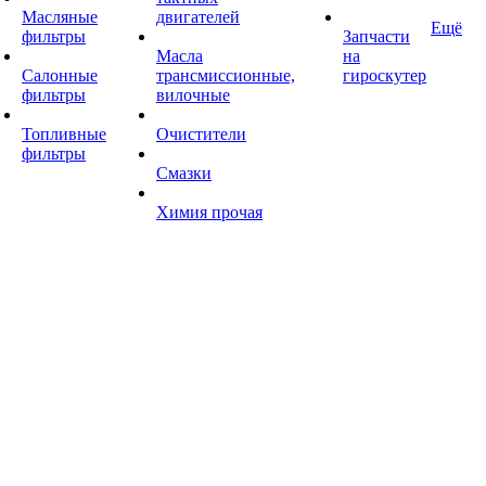
Масляные
двигателей
Ещё
фильтры
Запчасти
Масла
на
Салонные
трансмиссионные,
гироскутер
фильтры
вилочные
Топливные
Очистители
фильтры
Смазки
Химия прочая