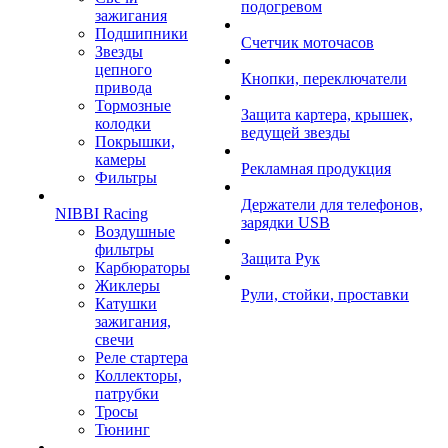
подогревом
зажигания
Подшипники
Счетчик моточасов
Звезды
цепного
Кнопки, переключатели
привода
Тормозные
Защита картера, крышек,
колодки
ведущей звезды
Покрышки,
камеры
Рекламная продукция
Фильтры
Держатели для телефонов,
NIBBI Racing
зарядки USB
Воздушные
фильтры
Защита Рук
Карбюраторы
Жиклеры
Рули, стойки, проставки
Катушки
зажигания,
свечи
Реле стартера
Коллекторы,
патрубки
Тросы
Тюнинг