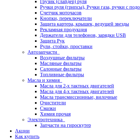
Грузик (слайдер) руля
Ручки руля (грипсы), Ручки газа, ручки с под
Счетчик моточасов
Кнопки, переключатели
Защита картера, крышек, ведущей звезды
Рекламная продукция
Держатели для телефонов, зарядки USB
Защита Рук
Рули, стойки, проставки
Автозапчасти
Воздушные фильтры
Масляные фильтры
Салонные фильтры
Топливные фильтры
Масла и химия
Масла для 2-х тактных двигателей
Масла для 4-х тактных двигателей
Масла трансмиссионные, вилочные
Очистители
Смазки
Химия прочая
Электротехника
Запчасти на гироскутер
Акции
Как купить