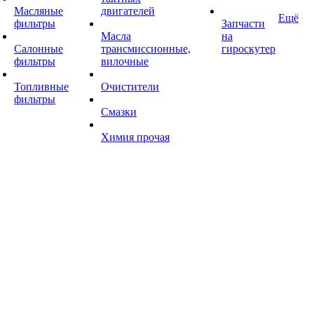
Масляные
двигателей
Ещё
фильтры
Запчасти
Масла
на
Салонные
трансмиссионные,
гироскутер
фильтры
вилочные
Топливные
Очистители
фильтры
Смазки
Химия прочая