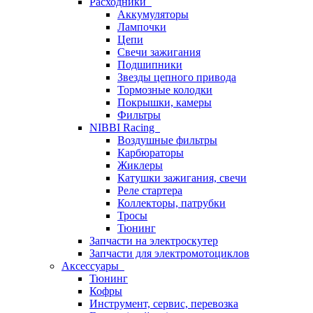
Расходники
Аккумуляторы
Лампочки
Цепи
Свечи зажигания
Подшипники
Звезды цепного привода
Тормозные колодки
Покрышки, камеры
Фильтры
NIBBI Racing
Воздушные фильтры
Карбюраторы
Жиклеры
Катушки зажигания, свечи
Реле стартера
Коллекторы, патрубки
Тросы
Тюнинг
Запчасти на электроскутер
Запчасти для электромотоциклов
Аксессуары
Тюнинг
Кофры
Инструмент, сервис, перевозка