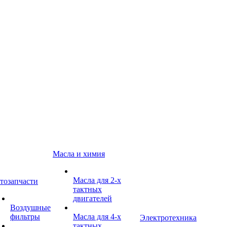
Масла и химия
Масла для 2-х
тозапчасти
тактных
двигателей
Воздушные
фильтры
Масла для 4-х
Электротехника
тактных