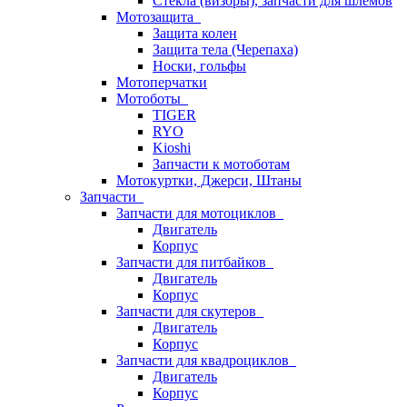
Стёкла (визоры), запчасти для шлемов
Мотозащита
Защита колен
Защита тела (Черепаха)
Носки, гольфы
Мотоперчатки
Мотоботы
TIGER
RYO
Kioshi
Запчасти к мотоботам
Мотокуртки, Джерси, Штаны
Запчасти
Запчасти для мотоциклов
Двигатель
Корпус
Запчасти для питбайков
Двигатель
Корпус
Запчасти для скутеров
Двигатель
Корпус
Запчасти для квадроциклов
Двигатель
Корпус