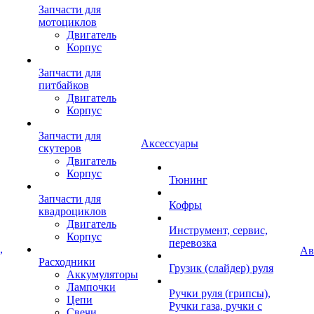
Запчасти для
мотоциклов
Двигатель
Корпус
Запчасти для
питбайков
Двигатель
Корпус
Запчасти для
Аксессуары
скутеров
Двигатель
Корпус
Тюнинг
Запчасти для
Кофры
квадроциклов
Двигатель
Инструмент, сервис,
Корпус
перевозка
,
Ав
Расходники
Грузик (слайдер) руля
Аккумуляторы
Лампочки
Ручки руля (грипсы),
Цепи
Ручки газа, ручки с
Свечи