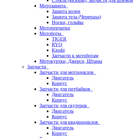
Стёкла (визоры), запчасти для шлемов
Мотозащита
Защита колен
Защита тела (Черепаха)
Носки, гольфы
Мотоперчатки
Мотоботы
TIGER
RYO
Kioshi
Запчасти к мотоботам
Мотокуртки, Джерси, Штаны
Запчасти
Запчасти для мотоциклов
Двигатель
Корпус
Запчасти для питбайков
Двигатель
Корпус
Запчасти для скутеров
Двигатель
Корпус
Запчасти для квадроциклов
Двигатель
Корпус