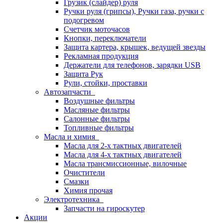
Грузик (слайдер) руля
Ручки руля (грипсы), Ручки газа, ручки с
подогревом
Счетчик моточасов
Кнопки, переключатели
Защита картера, крышек, ведущей звезды
Рекламная продукция
Держатели для телефонов, зарядки USB
Защита Рук
Рули, стойки, проставки
Автозапчасти
Воздушные фильтры
Масляные фильтры
Салонные фильтры
Топливные фильтры
Масла и химия
Масла для 2-х тактных двигателей
Масла для 4-х тактных двигателей
Масла трансмиссионные, вилочные
Очистители
Смазки
Химия прочая
Электротехника
Запчасти на гироскутер
Акции