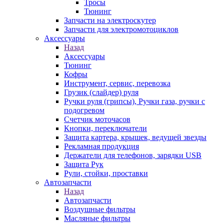
Тросы
Тюнинг
Запчасти на электроскутер
Запчасти для электромотоциклов
Аксессуары
Назад
Аксессуары
Тюнинг
Кофры
Инструмент, сервис, перевозка
Грузик (слайдер) руля
Ручки руля (грипсы), Ручки газа, ручки с
подогревом
Счетчик моточасов
Кнопки, переключатели
Защита картера, крышек, ведущей звезды
Рекламная продукция
Держатели для телефонов, зарядки USB
Защита Рук
Рули, стойки, проставки
Автозапчасти
Назад
Автозапчасти
Воздушные фильтры
Масляные фильтры