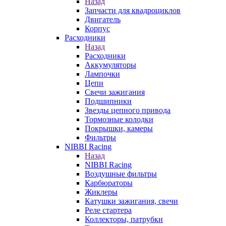
Назад
Запчасти для квадроциклов
Двигатель
Корпус
Расходники
Назад
Расходники
Аккумуляторы
Лампочки
Цепи
Свечи зажигания
Подшипники
Звезды цепного привода
Тормозные колодки
Покрышки, камеры
Фильтры
NIBBI Racing
Назад
NIBBI Racing
Воздушные фильтры
Карбюраторы
Жиклеры
Катушки зажигания, свечи
Реле стартера
Коллекторы, патрубки